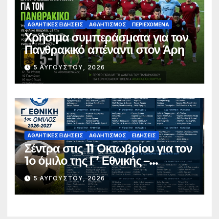
ΑΘΛΗΤΙΚΈΣ ΕΙΔΉΣΕΙΣ
ΑΘΛΗΤΙΣΜΌΣ
ΠΕΡΙΕΧΌΜΕΝΑ
Χρήσιμα συμπεράσματα για τον
Πανθρακικό απέναντι στον Άρη
5 ΑΥΓΟΎΣΤΟΥ, 2026
ΑΘΛΗΤΙΚΈΣ ΕΙΔΉΣΕΙΣ
ΑΘΛΗΤΙΣΜΌΣ
ΕΙΔΉΣΕΙΣ
Σέντρα στις 11 Οκτωβρίου για τον
1ο όμιλο της Γ’ Εθνικής –
Ανακοινώθηκε το πλήρες
5 ΑΥΓΟΎΣΤΟΥ, 2026
πρόγραμμα