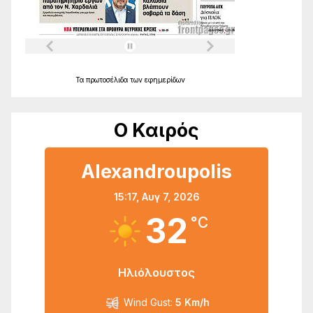
Τα
πρωτοσέλιδα
των
εφημερίδων
Ο Καιρός
Alexandroupolis
15:17,
Αυγ 7, 2026
32
°C
Ηλιόλουστος
Wind Gust:
5 Km/h