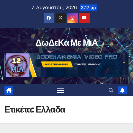
Μετάβαση
7 Αυγούστου, 2026
3:17 μμ
στο
περιεχόμενο
ΔωΔεΚα Με ΜιΑ
Ετικέτα:
Ελλαδα