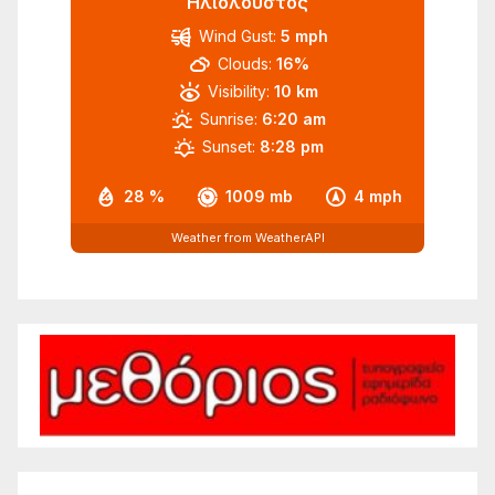
Ηλιόλουστος
Wind Gust:
5 mph
Clouds:
16%
Visibility:
10 km
Sunrise:
6:20 am
Sunset:
8:28 pm
28 %
1009 mb
4 mph
Weather from WeatherAPI