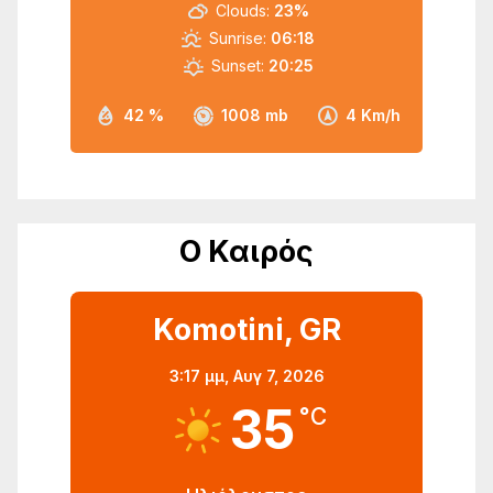
Clouds:
23%
Sunrise:
06:18
Sunset:
20:25
42 %
1008 mb
4 Km/h
Ο Καιρός
Komotini, GR
3:17 μμ,
Αυγ 7, 2026
35
°C