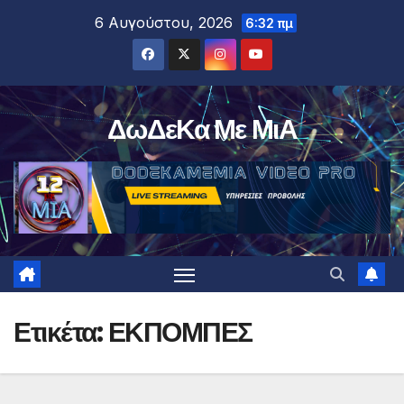
Μετάβαση
6 Αυγούστου, 2026
6:32 πμ
στο
περιεχόμενο
ΔωΔεΚα Με ΜιΑ
Ετικέτα:
ΕΚΠΟΜΠΕΣ