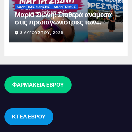
ΑΘΛΗΤΙΚΈΣ ΕΙΔΉΣΕΙΣ
ΑΘΛΗΤΙΣΜΌΣ
Μαρία Σιώνη: Σταθερά ανάμεσα
στις πρωταγωνίστριες των
δρομικών διοργανώσεων
3 ΑΥΓΟΎΣΤΟΥ, 2026
ΦΑΡΜΑΚΕΙΑ ΕΒΡΟΥ
ΚΤΕΛ ΕΒΡΟΥ