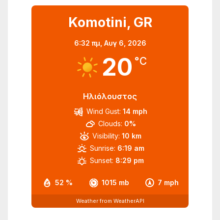
Komotini, GR
6:32 πμ,
Αυγ 6, 2026
20
°C
Ηλιόλουστος
Wind Gust:
14 mph
Clouds:
0%
Visibility:
10 km
Sunrise:
6:19 am
Sunset:
8:29 pm
52 %
1015 mb
7 mph
Weather from WeatherAPI