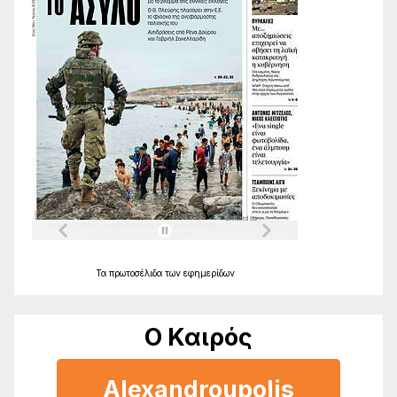
Τα
πρωτοσέλιδα
των
εφημερίδων
Ο Καιρός
Alexandroupolis