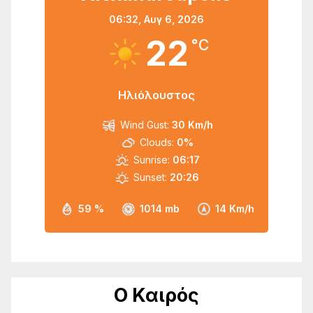
06:32,
Αυγ 6, 2026
22
°C
Ηλιόλουστος
Wind Gust:
30 Km/h
Clouds:
0%
Sunrise:
06:17
Sunset:
20:26
59 %
1014 mb
14 Km/h
Ο Καιρός