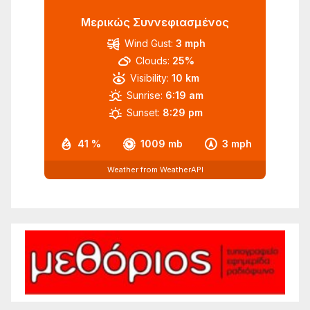
Μερικώς Συννεφιασμένος
Wind Gust:
3 mph
Clouds:
25%
Visibility:
10 km
Sunrise:
6:19 am
Sunset:
8:29 pm
41 %
1009 mb
3 mph
Weather from WeatherAPI