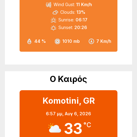
Wind Gust:
11 Km/h
Clouds:
13%
Sunrise:
06:17
Sunset:
20:26
44 %
1010 mb
7 Km/h
Ο Καιρός
Komotini, GR
6:57 μμ,
Αυγ 6, 2026
33
°C