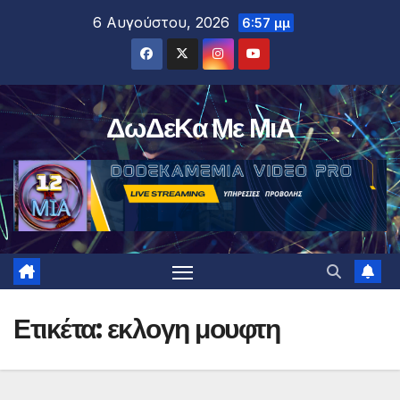
Μετάβαση
6 Αυγούστου, 2026
6:57 μμ
στο
περιεχόμενο
ΔωΔεΚα Με ΜιΑ
Ετικέτα:
εκλογη μουφτη