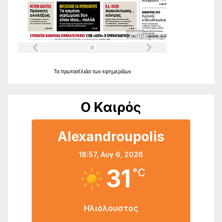
Τα
πρωτοσέλιδα
των
εφημερίδων
Ο Καιρός
Alexandroupolis
18:57,
Αυγ 6, 2026
31
°C
Ηλιόλουστος