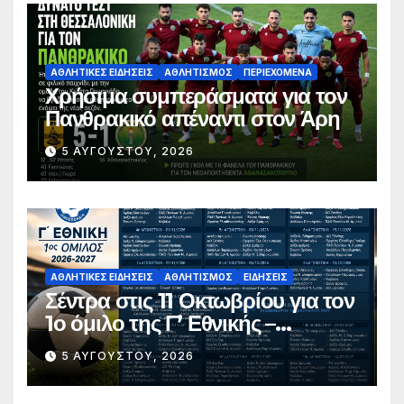
ΑΘΛΗΤΙΚΈΣ ΕΙΔΉΣΕΙΣ
ΑΘΛΗΤΙΣΜΌΣ
ΠΕΡΙΕΧΌΜΕΝΑ
Χρήσιμα συμπεράσματα για τον
Πανθρακικό απέναντι στον Άρη
5 ΑΥΓΟΎΣΤΟΥ, 2026
ΑΘΛΗΤΙΚΈΣ ΕΙΔΉΣΕΙΣ
ΑΘΛΗΤΙΣΜΌΣ
ΕΙΔΉΣΕΙΣ
Σέντρα στις 11 Οκτωβρίου για τον
1ο όμιλο της Γ’ Εθνικής –
Ανακοινώθηκε το πλήρες
5 ΑΥΓΟΎΣΤΟΥ, 2026
πρόγραμμα