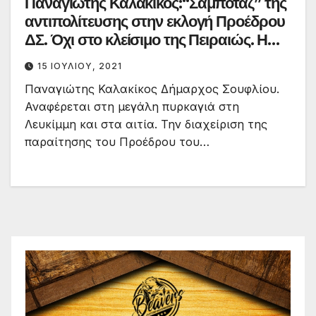
Παναγιώτης Καλακίκος:“Σαμποτάζ” της
αντιπολίτευσης στην εκλογή Προέδρου
ΔΣ. Όχι στο κλείσιμο της Πειραιώς. Η
επίσκεψη του Γ.Γ. Επαγγ. Κατάρτησης
15 ΙΟΥΛΊΟΥ, 2021
αρχή για δημιουργία νέων ΙΕΚ στο
Παναγιώτης Καλακίκος Δήμαρχος Σουφλίου.
Σουφλί.
Αναφέρεται στη μεγάλη πυρκαγιά στη
Λευκίμμη και στα αιτία. Την διαχείριση της
παραίτησης του Προέδρου του…