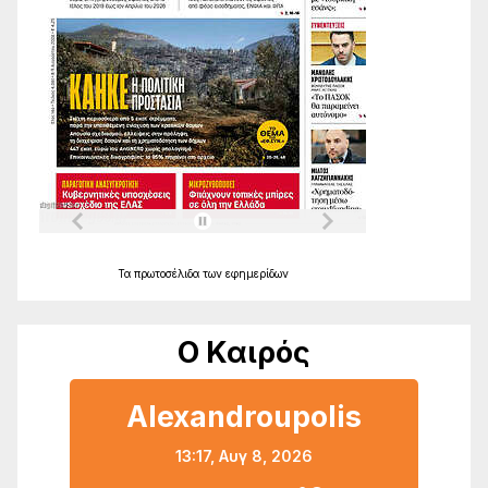
Τα
πρωτοσέλιδα
των
εφημερίδων
Ο Καιρός
Alexandroupolis
13:17,
Αυγ 8, 2026