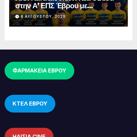
στην Α’ ΕΠΣ Έβρου με
φιλοδοξίες, σταθερότητα και
6 ΑΥΓΟΎΣΤΟΥ, 2026
επένδυση στη νέα γενιά
ΦΑΡΜΑΚΕΙΑ ΕΒΡΟΥ
ΚΤΕΛ ΕΒΡΟΥ
ΗΛΙΣΙΑ CINE