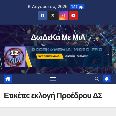
Μετάβαση
8 Αυγούστου, 2026
1:17 μμ
στο
περιεχόμενο
ΔωΔεΚα Με ΜιΑ
Ετικέτα:
εκλογή Προέδρου ΔΣ