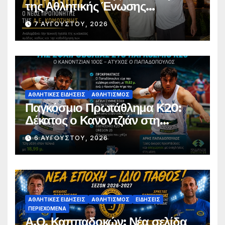
της Αθλητικής Ένωσης
Κομοτηνής
7 ΑΥΓΟΎΣΤΟΥ, 2026
ΑΘΛΗΤΙΚΈΣ ΕΙΔΉΣΕΙΣ
ΑΘΛΗΤΙΣΜΌΣ
Παγκόσμιο Πρωτάθλημα Κ20:
Δέκατος ο Κανοντζιάν στη
σφαιροβολία – Άτυχος ο
6 ΑΥΓΟΎΣΤΟΥ, 2026
Παπαδόπουλος στον τελικό
ΑΘΛΗΤΙΚΈΣ ΕΙΔΉΣΕΙΣ
ΑΘΛΗΤΙΣΜΌΣ
ΕΙΔΉΣΕΙΣ
ΠΕΡΙΕΧΌΜΕΝΑ
Α.Ο. Καππαδοκών: Νέα σελίδα