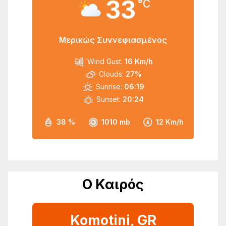
33
°C
Μερικώς Συννεφιασμένος
Wind Gust:
16 Km/h
Clouds:
27%
Sunrise:
06:19
Sunset:
20:24
38 %
1010 mb
12 Km/h
Ο Καιρός
Komotini, GR