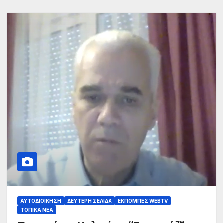
ΑΥΤΟΔΙΟΊΚΗΣΗ
ΔΕΎΤΕΡΗ ΣΕΛΊΔΑ
ΕΚΠΟΜΠΈΣ WEBTV
ΤΟΠΙΚΆ ΝΈΑ