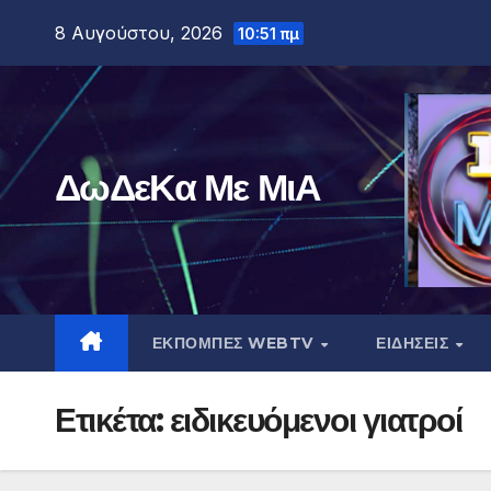
Μετάβαση
8 Αυγούστου, 2026
10:51 πμ
στο
περιεχόμενο
ΔωΔεΚα Με ΜιΑ
ΕΚΠΟΜΠΕΣ WEBTV
ΕΙΔΗΣΕΙΣ
Ετικέτα:
ειδικευόμενοι γιατροί