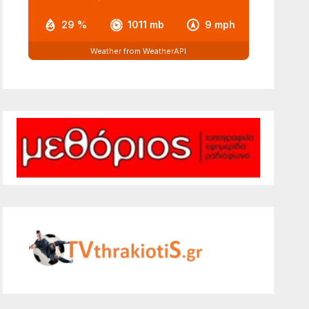
29 %
1011 mb
9 mph
Weather from WeatherAPI