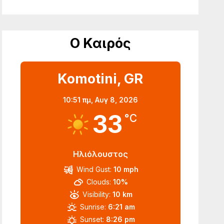
Ο Καιρός
Komotini, GR
10:51 πμ,
Αυγ 8, 2026
33
°C
Ηλιόλουστος
Wind Gust:
10 mph
Clouds:
10%
Visibility:
10 km
Sunrise:
6:21 am
Sunset:
8:26 pm