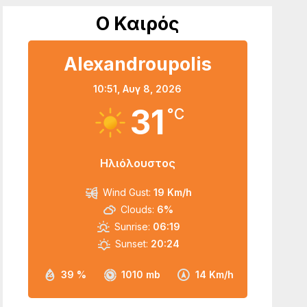
Ο Καιρός
Alexandroupolis
10:51,
Αυγ 8, 2026
31
°C
Ηλιόλουστος
Wind Gust:
19 Km/h
Clouds:
6%
Sunrise:
06:19
Sunset:
20:24
39 %
1010 mb
14 Km/h