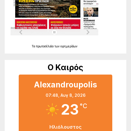
Τα
πρωτοσέλιδα
των
εφημερίδων
Ο Καιρός
Alexandroupolis
07:48,
Αυγ 8, 2026
23
°C
Ηλιόλουστος