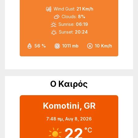
Wind Gust:
21 Km/h
Clouds:
8%
Sunrise:
06:19
Sunset:
20:24
56 %
1011 mb
10 Km/h
Ο Καιρός
Komotini, GR
7:48 πμ,
Αυγ 8, 2026
22
°C