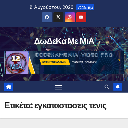
Μετάβαση
8 Αυγούστου, 2026
7:48 πμ
στο
περιεχόμενο
ΔωΔεΚα Με ΜιΑ
Ετικέτα:
εγκαταστασεις τενις