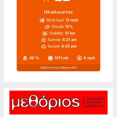
Ηλιόλουστος
Wind Gust:
13 mph
Clouds:
15%
Visibility:
10 km
Sunrise:
6:21 am
Sunset:
8:26 pm
48 %
1011 mb
6 mph
Weather from WeatherAPI