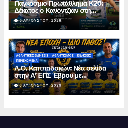
Παγκόσμιο Πρωτάθλημα Κ20:
Δέκατος ο Κανοντζιάν στη
σφαιροβολία – Άτυχος ο
6 ΑΥΓΟΎΣΤΟΥ, 2026
Παπαδόπουλος στον τελικό
ΑΘΛΗΤΙΚΈΣ ΕΙΔΉΣΕΙΣ
ΑΘΛΗΤΙΣΜΌΣ
ΕΙΔΉΣΕΙΣ
ΠΕΡΙΕΧΌΜΕΝΑ
Α.Ο. Καππαδοκών: Νέα σελίδα
στην Α’ ΕΠΣ Έβρου με
φιλοδοξίες, σταθερότητα και
6 ΑΥΓΟΎΣΤΟΥ, 2026
επένδυση στη νέα γενιά