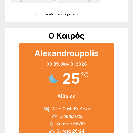
Τα
πρωτοσέλιδα
των
εφημερίδων
Ο Καιρός
Alexandroupolis
00:39,
Αυγ 8, 2026
25
°C
Αίθριος
Wind Gust:
19 Km/h
Clouds:
6%
Sunrise:
06:19
Sunset:
20:24