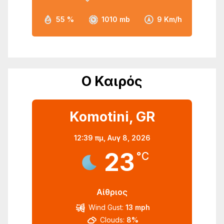
55 %
1010 mb
9 Km/h
Ο Καιρός
Komotini, GR
12:39 πμ,
Αυγ 8, 2026
23
°C
Αίθριος
Wind Gust:
13 mph
Clouds:
8%