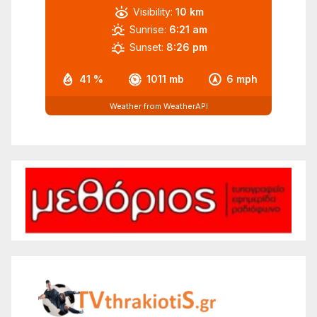
Visibility:
10 km
Sunrise:
6:21 am
Sunset:
8:26 pm
41 %
1011 mb
6 mph
Weather from WeatherAPI