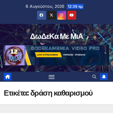
Μετάβαση
8 Αυγούστου, 2026
12:39 πμ
στο
περιεχόμενο
ΔωΔεΚα Με ΜιΑ
Ετικέτα:
δράση καθαρισμού