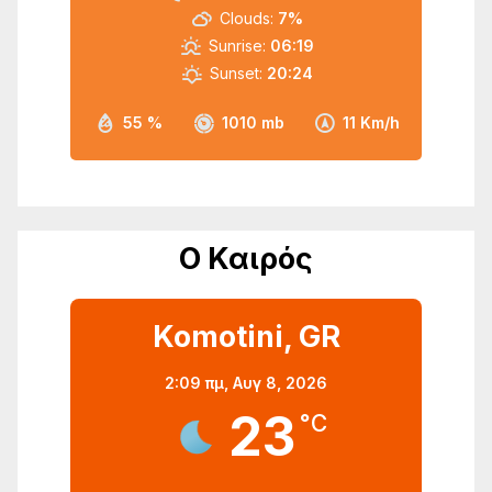
Clouds:
7%
Sunrise:
06:19
Sunset:
20:24
55 %
1010 mb
11 Km/h
Ο Καιρός
Komotini, GR
2:09 πμ,
Αυγ 8, 2026
23
°C