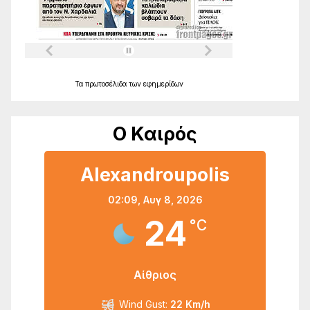
Τα
πρωτοσέλιδα
των
εφημερίδων
Ο Καιρός
Alexandroupolis
02:09,
Αυγ 8, 2026
24
°C
Αίθριος
Wind Gust:
22 Km/h