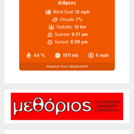
Αίθριος
Wind Gust:
12 mph
Clouds:
7%
Visibility:
10 km
Sunrise:
6:21 am
Sunset:
8:26 pm
44 %
1011 mb
6 mph
Weather from WeatherAPI