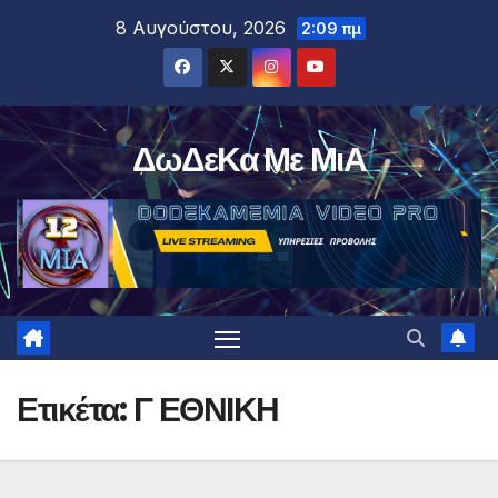
Μετάβαση
8 Αυγούστου, 2026
2:09 πμ
στο
περιεχόμενο
ΔωΔεΚα Με ΜιΑ
Ετικέτα:
Γ ΕΘΝΙΚΗ