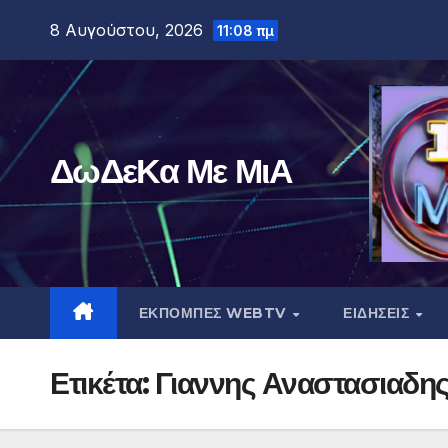
Μετάβαση
8 Αυγούστου, 2026
11:08 πμ
στο
περιεχόμενο
ΔωΔεΚα Με ΜιΑ
ΕΚΠΟΜΠΕΣ WEBTV
ΕΙΔΗΣΕΙΣ
Ετικέτα:
Γιαννης Αναστασιαδη