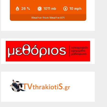
26 %
1011 mb
10 mph
Weather from WeatherAPI