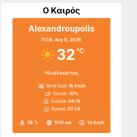
Ο Καιρός
Alexandroupolis
11:08,
Αυγ 8, 2026
32
°C
Ηλιόλουστος
Wind Gust:
18 Km/h
Clouds:
10%
Sunrise:
06:19
Sunset:
20:24
38 %
1010 mb
14 Km/h