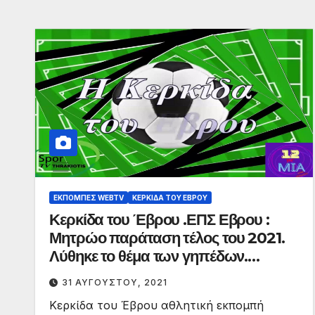
ΕΚΠΟΜΠΈΣ WEBTV
ΚΕΡΚΊΔΑ ΤΟΥ ΈΒΡΟΥ
Κερκίδα του Έβρου .ΕΠΣ Εβρου :
Μητρώο παράταση τέλος του 2021.
Λύθηκε το θέμα των γηπέδων.
Κύπελλο φάσεις & γκόλ
31 ΑΥΓΟΎΣΤΟΥ, 2021
Κερκίδα του Έβρου αθλητική εκπομπή