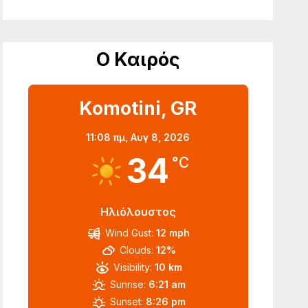
Ο Καιρός
Komotini, GR
11:08 πμ,
Αυγ 8, 2026
34
°C
Ηλιόλουστος
Wind Gust:
12 mph
Clouds:
12%
Visibility:
10 km
Sunrise:
6:21 am
Sunset:
8:26 pm