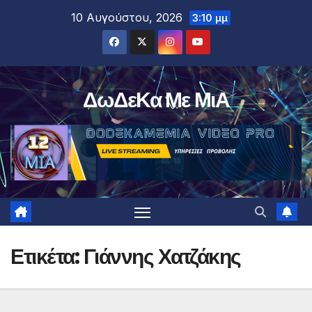
Μετάβαση
10 Αυγούστου, 2026
3:10 μμ
στο
περιεχόμενο
ΔωΔεΚα Με ΜιΑ
Ετικέτα:
Γιάννης Χατζάκης