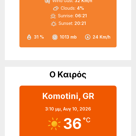
Wind Gust:
32 Km/h
Clouds:
4%
Sunrise:
06:21
Sunset:
20:21
31 %
1013 mb
24 Km/h
Ο Καιρός
Komotini, GR
3:10 μμ,
Αυγ 10, 2026
36
°C