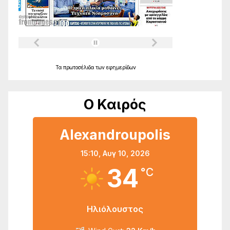
Τα
πρωτοσέλιδα
των
εφημερίδων
Ο Καιρός
Alexandroupolis
15:10,
Αυγ 10, 2026
34
°C
Ηλιόλουστος