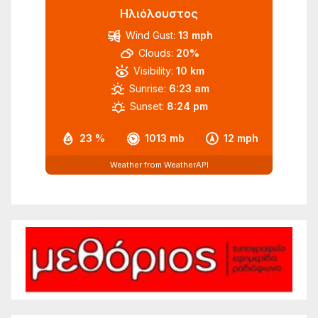
Ηλιόλουστος
Wind Gust:
13 mph
Clouds:
20%
Visibility:
10 km
Sunrise:
6:23 am
Sunset:
8:24 pm
23 %
1013 mb
12 mph
Weather from WeatherAPI