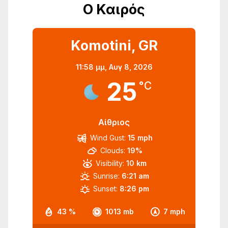
Ο Καιρός
Komotini, GR
11:58 μμ,
Αυγ 8, 2026
25
°C
Αίθριος
Wind Gust:
15 mph
Clouds:
19%
Visibility:
10 km
Sunrise:
6:21 am
Sunset:
8:26 pm
43 %
1013 mb
7 mph