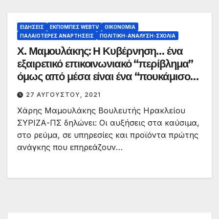
ΕΙΔΉΣΕΙΣ
ΕΚΠΟΜΠΈΣ WEBTV
ΟΙΚΟΝΟΜΊΑ
ΠΑΛΑΙΟΤΕΡΕΣ ΑΝΑΡΤΗΣΕΙΣ
ΠΟΛΙΤΙΚΉ-ΑΝΆΛΥΣΗ-ΣΧΌΛΙΑ
Χ. Μαμουλάκης: Η Κυβέρνηση… ένα
εξαιρετικό επικοινωνιακό “περίβλημα”
όμως από μέσα είναι ένα “πουκάμισο”
κενό. “Ράλι” ανόδου των τιμών,
27 ΑΥΓΟΎΣΤΟΥ, 2021
αγαθών και καυσίμων.
Χάρης Μαμουλάκης Βουλευτής Ηρακλείου
ΣΥΡΙΖΑ-ΠΣ δηλώνει: Οι αυξήσεις στα καύσιμα,
στο ρεύμα, σε υπηρεσίες και προϊόντα πρώτης
ανάγκης που επηρεάζουν…