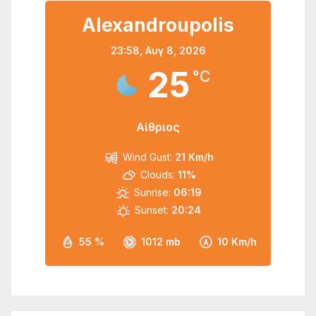
Alexandroupolis
23:58,
Αυγ 8, 2026
25
°C
Αίθριος
Wind Gust:
21 Km/h
Clouds:
11%
Sunrise:
06:19
Sunset:
20:24
55 %
1012 mb
10 Km/h