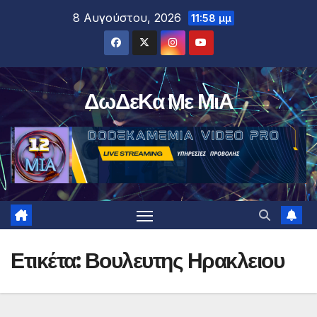
Μετάβαση
8 Αυγούστου, 2026
11:58 μμ
στο
περιεχόμενο
ΔωΔεΚα Με ΜιΑ
Ετικέτα:
Βουλευτης Ηρακλειου