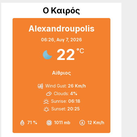
Ο Καιρός
Alexandroupolis
06:26,
Αυγ 7, 2026
22
°C
Αίθριος
Wind Gust:
26 Km/h
Clouds:
4%
Sunrise:
06:18
Sunset:
20:25
71 %
1011 mb
12 Km/h