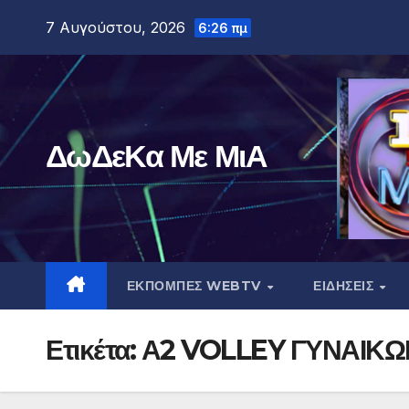
Μετάβαση
7 Αυγούστου, 2026
6:26 πμ
στο
περιεχόμενο
ΔωΔεΚα Με ΜιΑ
ΕΚΠΟΜΠΕΣ WEBTV
ΕΙΔΗΣΕΙΣ
Ετικέτα:
Α2 VOLLEY ΓΥΝΑΙΚΩ