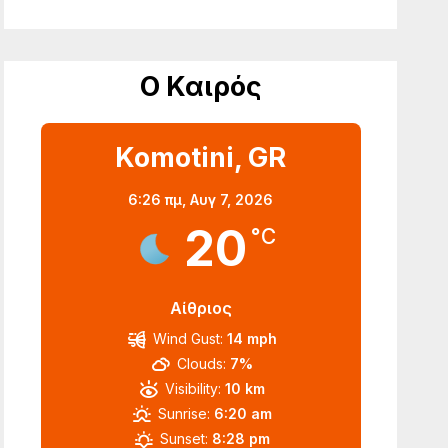
Ο Καιρός
Komotini, GR
6:26 πμ,
Αυγ 7, 2026
20
°C
Αίθριος
Wind Gust:
14 mph
Clouds:
7%
Visibility:
10 km
Sunrise:
6:20 am
Sunset:
8:28 pm