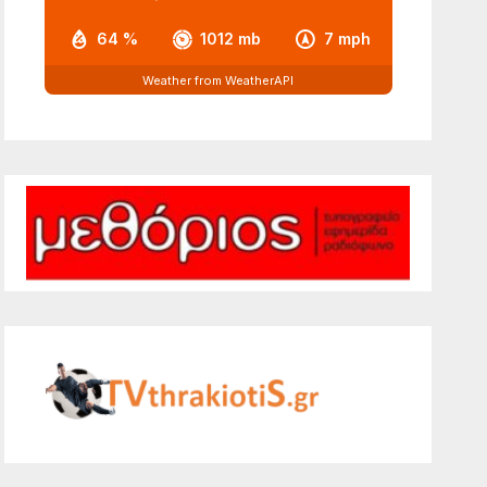
64 %
1012 mb
7 mph
Weather from WeatherAPI