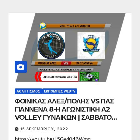
ΑΘΛΗΤΙΣΜΌΣ
ΕΚΠΟΜΠΈΣ WEBTV
ΦΟΙΝΙΚΑΣ ΑΛΕΞ/ΠΟΛΗΣ VS ΠΑΣ
ΓΙΑΝΝΕΝΑ 8-Η ΑΓΩΝΙΣΤΙΚΗ Α2
VOLLEY ΓΥΝΑΙΚΩΝ | ΣΑΒΒΑΤΟ
17/12/2022 ΩΡΑ 17:00
15 ΔΕΚΕΜΒΡΊΟΥ, 2022
https://youtu.be/L5Gwl046Wmg