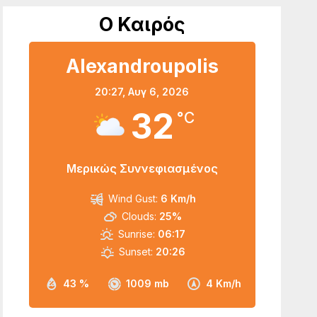
Ο Καιρός
Alexandroupolis
20:27,
Αυγ 6, 2026
32
°C
Μερικώς Συννεφιασμένος
Wind Gust:
6 Km/h
Clouds:
25%
Sunrise:
06:17
Sunset:
20:26
43 %
1009 mb
4 Km/h