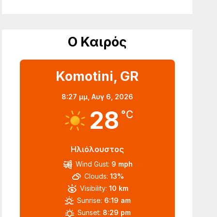
Ο Καιρός
Komotini, GR
8:27 μμ,
Αυγ 6, 2026
28
°C
Ηλιόλουστος
Wind Gust:
9 mph
Clouds:
13%
Visibility:
10 km
Sunrise:
6:19 am
Sunset:
8:29 pm