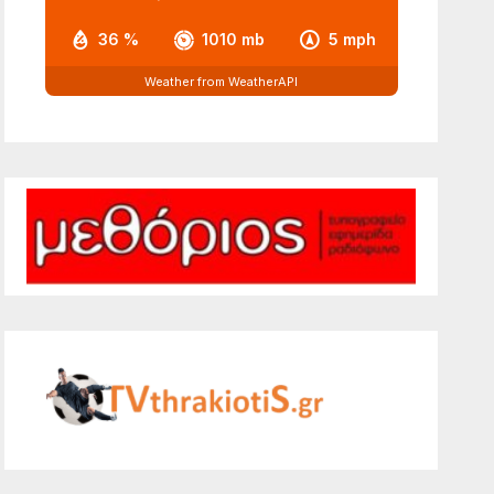
36 %
1010 mb
5 mph
Weather from WeatherAPI