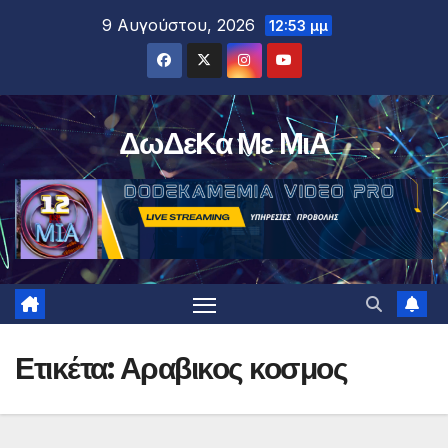
Μετάβαση
9 Αυγούστου, 2026
12:53 μμ
στο
περιεχόμενο
ΔωΔεΚα Με ΜιΑ
Ετικέτα:
Αραβικος κοσμος