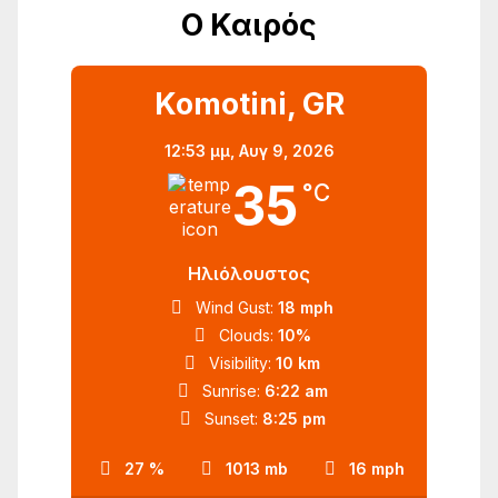
Ο Καιρός
Komotini, GR
12:53 μμ,
Αυγ 9, 2026
35
°C
Ηλιόλουστος
Wind Gust:
18 mph
Clouds:
10%
Visibility:
10 km
Sunrise:
6:22 am
Sunset:
8:25 pm
27 %
1013 mb
16 mph