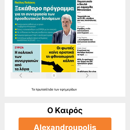
Τα
πρωτοσέλιδα
των
εφημερίδων
Ο Καιρός
Alexandroupolis