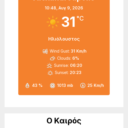
10:48,
Αυγ 9, 2026
31
°C
Ηλιόλουστος
Wind Gust:
31 Km/h
Clouds:
6%
Sunrise:
06:20
Sunset:
20:23
43 %
1013 mb
25 Km/h
Ο Καιρός