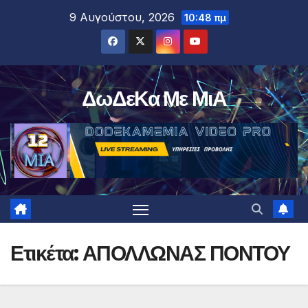
Μετάβαση
9 Αυγούστου, 2026
10:48 πμ
στο
περιεχόμενο
ΔωΔεΚα Με ΜιΑ
Ετικέτα:
ΑΠΟΛΛΩΝΑΣ ΠΟΝΤΟΥ