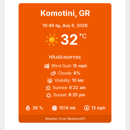
Komotini, GR
10:48 πμ,
Αυγ 9, 2026
32
°C
Ηλιόλουστος
Wind Gust:
15 mph
Clouds:
8%
Visibility:
10 km
Sunrise:
6:22 am
Sunset:
8:25 pm
36 %
1014 mb
13 mph
Weather from WeatherAPI