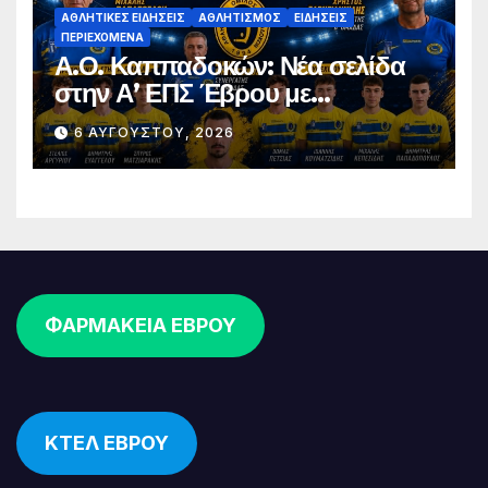
ΑΘΛΗΤΙΚΈΣ ΕΙΔΉΣΕΙΣ
ΑΘΛΗΤΙΣΜΌΣ
ΕΙΔΉΣΕΙΣ
ΠΕΡΙΕΧΌΜΕΝΑ
Α.Ο. Καππαδοκών: Νέα σελίδα
στην Α’ ΕΠΣ Έβρου με
φιλοδοξίες, σταθερότητα και
6 ΑΥΓΟΎΣΤΟΥ, 2026
επένδυση στη νέα γενιά
ΦΑΡΜΑΚΕΙΑ ΕΒΡΟΥ
ΚΤΕΛ ΕΒΡΟΥ