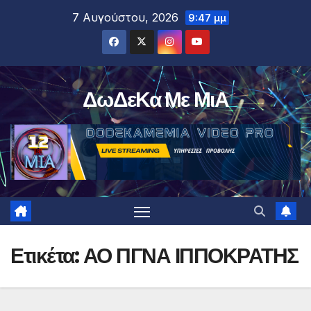
Μετάβαση
7 Αυγούστου, 2026
9:47 μμ
στο
περιεχόμενο
ΔωΔεΚα Με ΜιΑ
Ετικέτα:
ΑΟ ΠΓΝΑ ΙΠΠΟΚΡΑΤΗΣ