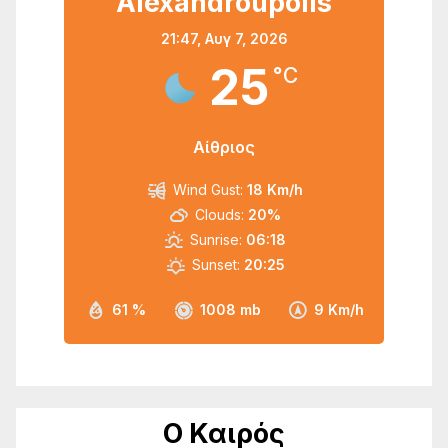
Alexandroupolis
21:47,
Αυγ 7, 2026
25
°C
Αίθριος
Wind Gust:
18 Km/h
Clouds:
20%
Sunrise:
06:18
Sunset:
20:25
61 %
1008 mb
9 Km/h
Ο Καιρός