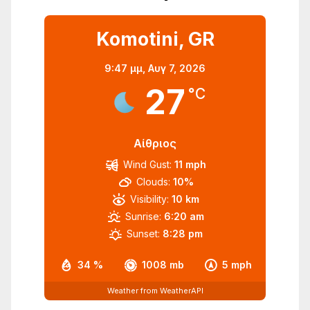
Komotini, GR
9:47 μμ,
Αυγ 7, 2026
27
°C
Αίθριος
Wind Gust:
11 mph
Clouds:
10%
Visibility:
10 km
Sunrise:
6:20 am
Sunset:
8:28 pm
34 %
1008 mb
5 mph
Weather from WeatherAPI