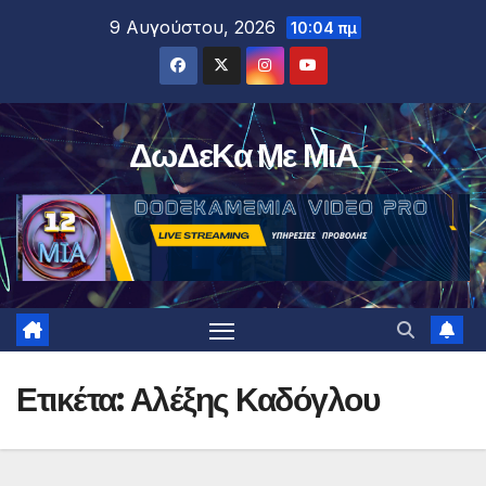
Μετάβαση
9 Αυγούστου, 2026
10:04 πμ
στο
περιεχόμενο
ΔωΔεΚα Με ΜιΑ
Ετικέτα:
Αλέξης Καδόγλου