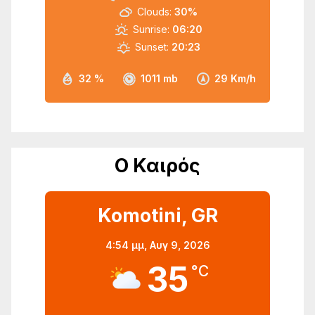
Clouds:
30%
Sunrise:
06:20
Sunset:
20:23
32 %
1011 mb
29 Km/h
Ο Καιρός
Komotini, GR
4:54 μμ,
Αυγ 9, 2026
35
°C