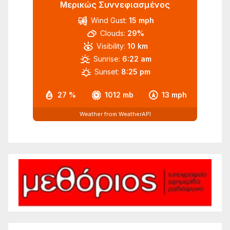
Μερικώς Συννεφιασμένος
Wind Gust:
15 mph
Clouds:
29%
Visibility:
10 km
Sunrise:
6:22 am
Sunset:
8:25 pm
27 %
1012 mb
13 mph
Weather from WeatherAPI