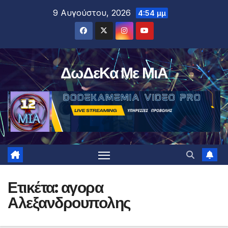
Μετάβαση
9 Αυγούστου, 2026
4:54 μμ
στο
περιεχόμενο
ΔωΔεΚα Με ΜιΑ
Ετικέτα:
αγορα
Αλεξανδρουπολης