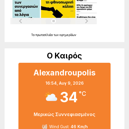
Τα
πρωτοσέλιδα
των
εφημερίδων
Ο Καιρός
Alexandroupolis
16:54,
Αυγ 9, 2026
34
°C
Μερικώς Συννεφιασμένος
Wind Gust:
46 Km/h