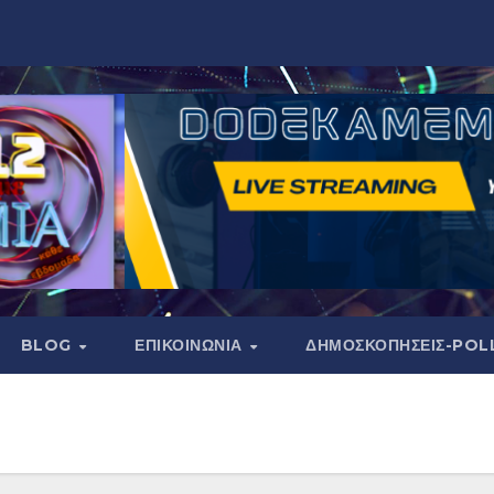
BLOG
ΕΠΙΚΟΙΝΩΝΙΑ
ΔΗΜΟΣΚΟΠΉΣΕΙΣ-POL