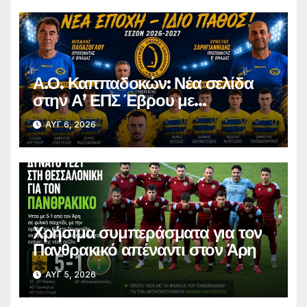
Α.Ο. Καππαδοκών: Νέα σελίδα
στην Α’ ΕΠΣ Έβρου με
φιλοδοξίες, σταθερότητα και
ΑΥΓ 6, 2026
επένδυση στη νέα γενιά
Χρήσιμα συμπεράσματα για τον
Πανθρακικό απέναντι στον Άρη
ΑΥΓ 5, 2026