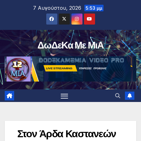
Μετάβαση
7 Αυγούστου, 2026
5:53 μμ
στο
περιεχόμενο
ΔωΔεΚα Με ΜιΑ
Στον Άρδα Καστανεών