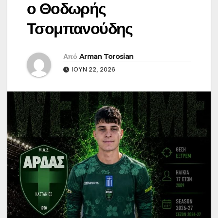
ο Θοδωρής
Τσομπανούδης
Από
Arman Torosian
ΙΟΎΝ 22, 2026