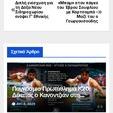
Διπλή ενίσχυση για
«Μπαμ» στον πάγκο
Πλοήγηση
τη Δόξα Νέου
του Έβρου Σουφλίου
Σιδηροχωρίου
με Καρτσαμπά –
άρθρων
ενόψει Γ’ Εθνικής
Μαζί του ο
Γεωργουσούδης
Σχετικό Άρθρο
Παγκόσμιο Πρωτάθλημα Κ20:
Δέκατος ο Κανοντζιάν στη
σφαιροβολία – Άτυχος ο
ΑΥΓ 6, 2026
Παπαδόπουλος στον τελικό