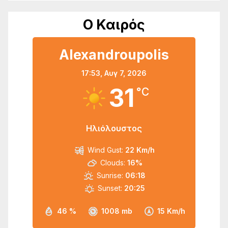
Ο Καιρός
Alexandroupolis
17:53,
Αυγ 7, 2026
31
°C
Ηλιόλουστος
Wind Gust:
22 Km/h
Clouds:
16%
Sunrise:
06:18
Sunset:
20:25
46 %
1008 mb
15 Km/h