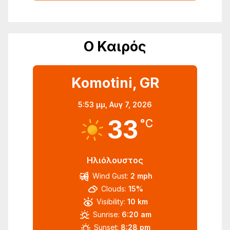
Ο Καιρός
Komotini, GR
5:53 μμ,
Αυγ 7, 2026
33
°C
Ηλιόλουστος
Wind Gust:
2 mph
Clouds:
15%
Visibility:
10 km
Sunrise:
6:20 am
Sunset:
8:28 pm