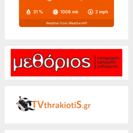
31 %
1008 mb
2 mph
Weather from WeatherAPI