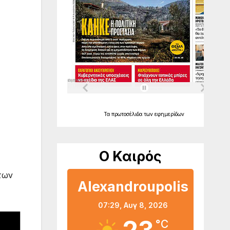
Τα
πρωτοσέλιδα
των
εφημερίδων
Ο Καιρός
των
Alexandroupolis
07:29,
Αυγ 8, 2026
°C