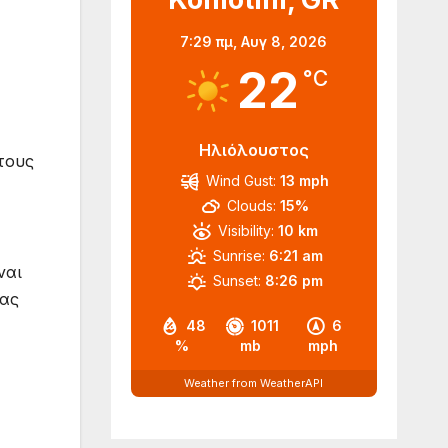
7:29 πμ,
Αυγ 8, 2026
22
°C
Ηλιόλουστος
τους
Wind Gust:
13 mph
Clouds:
15%
Visibility:
10 km
Sunrise:
6:21 am
ναι
Sunset:
8:26 pm
ίας
48
1011
6
%
mb
mph
Weather from WeatherAPI