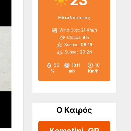
23
Ηλιόλουστος
Wind Gust:
21 Km/h
Clouds:
8%
Sunrise:
06:19
Sunset:
20:24
56
1011
10
%
mb
Km/h
Ο Καιρός
Komotini, GR