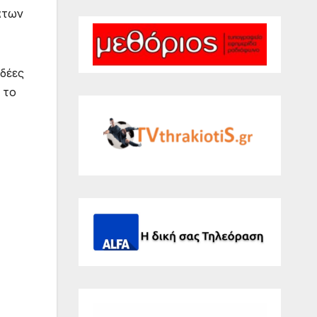
άτων
δέες
 το