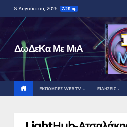
Μετάβαση
8 Αυγούστου, 2026
7:29 πμ
στο
περιεχόμενο
ΔωΔεΚα Με ΜιΑ
ΕΚΠΟΜΠΕΣ WEBTV
ΕΙΔΗΣΕΙΣ
LightHub-Ατσαλάκης: