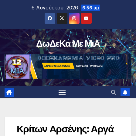
Μετάβαση
6 Αυγούστου, 2026
6:56 μμ
στο
περιεχόμενο
ΔωΔεΚα Με ΜιΑ
Κρίτων Αρσένης: Αργά