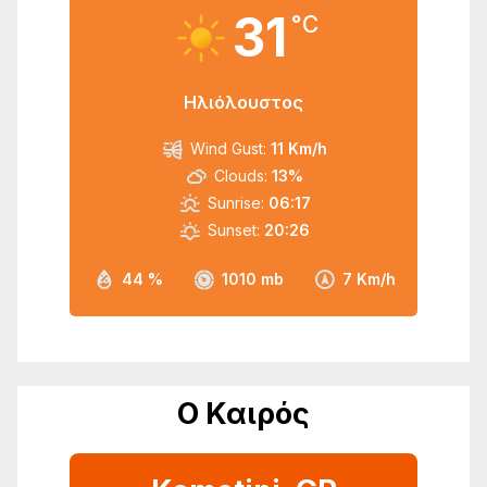
31
°C
Ηλιόλουστος
Wind Gust:
11 Km/h
Clouds:
13%
Sunrise:
06:17
Sunset:
20:26
44 %
1010 mb
7 Km/h
Ο Καιρός