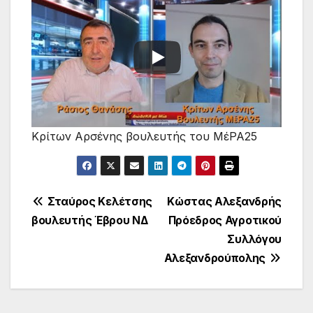
Κρίτων Αρσένης βουλευτής του ΜέΡΑ25
Πλοήγηση
Σταύρος Κελέτσης
Κώστας Αλεξανδρής
βουλευτής Έβρου ΝΔ
Πρόεδρος Αγροτικού
άρθρων
Συλλόγου
Αλεξανδρούπολης