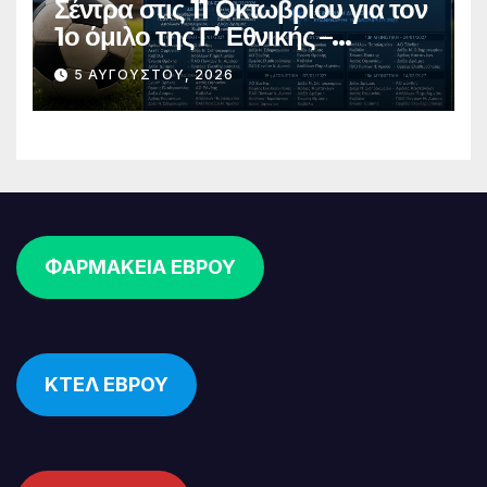
Σέντρα στις 11 Οκτωβρίου για τον
1ο όμιλο της Γ’ Εθνικής –
Ανακοινώθηκε το πλήρες
5 ΑΥΓΟΎΣΤΟΥ, 2026
πρόγραμμα
ΦΑΡΜΑΚΕΙΑ ΕΒΡΟΥ
ΚΤΕΛ ΕΒΡΟΥ