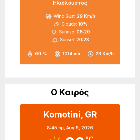
Ηλιόλουστος
Wind Gust:
29 Km/h
Clouds:
10%
Sunrise:
06:20
Sunset:
20:23
60 %
1014 mb
23 Km/h
Ο Καιρός
Komotini, GR
8:45 πμ,
Αυγ 9, 2026
°C