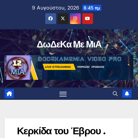
Μετάβαση
9 Αυγούστου, 2026
8:45 πμ
στο
περιεχόμενο
ΔωΔεΚα Με ΜιΑ
Κερκίδα του Έβρου .