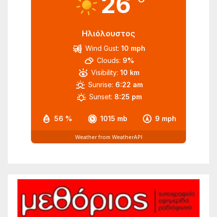
26
Ηλιόλουστος
Wind Gust:
10 mph
Clouds:
9%
Visibility:
10 km
Sunrise:
6:22 am
Sunset:
8:25 pm
56 %
1015 mb
9 mph
Weather from WeatherAPI