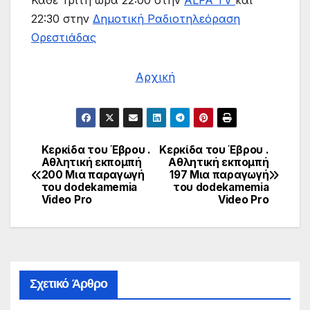
Καθε Τριτη ωρα 22:00 στην
ALFA TV
και
22:30 στην
Δημοτική Ραδιοτηλεόραση
Ορεστιάδας
Αρχική
Κερκίδα του Έβρου .
Κερκίδα του Έβρου .
Πλοήγηση
Αθλητική εκπομπή
Αθλητική εκπομπή
200 Μια παραγωγή
197 Μια παραγωγή
άρθρων
του dodekamemia
του dodekamemia
Video Pro
Video Pro
Σχετικό Άρθρο