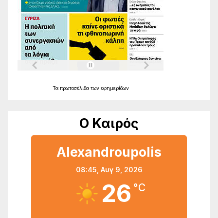
Τα
πρωτοσέλιδα
των
εφημερίδων
Ο Καιρός
Alexandroupolis
08:45,
Αυγ 9, 2026
26
°C