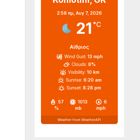
2:58 πμ,
Αυγ 7, 2026
21
°C
Αίθριος
Wind Gust:
13 mph
Clouds:
8%
Visibility:
10 km
Sunrise:
6:20 am
Sunset:
8:28 pm
57
1013
6
%
mb
mph
Weather from WeatherAPI