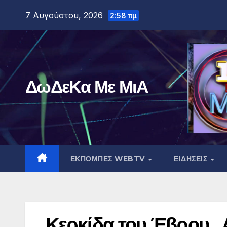
Μετάβαση
7 Αυγούστου, 2026
2:58 πμ
στο
περιεχόμενο
ΔωΔεΚα Με ΜιΑ
ΕΚΠΟΜΠΕΣ WEBTV
ΕΙΔΗΣΕΙΣ
Κερκίδα του Έβρου .