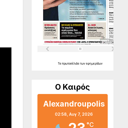
Τα
πρωτοσέλιδα
των
εφημερίδων
Ο Καιρός
Alexandroupolis
02:58,
Αυγ 7, 2026
°C