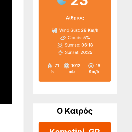
23
Αίθριος
Wind Gust:
29 Km/h
Clouds:
5%
Sunrise:
06:18
Sunset:
20:25
71
1012
16
%
mb
Km/h
Ο Καιρός
Komotini, GR