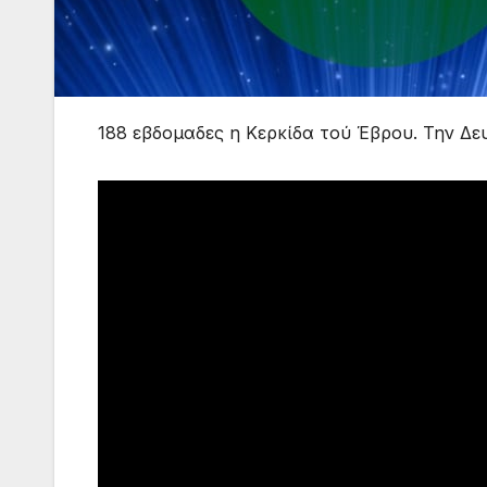
188 εβδομαδες η Κερκίδα τού Έβρου. Την Δευ