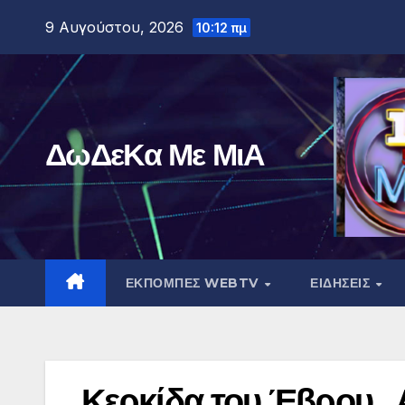
Μετάβαση
9 Αυγούστου, 2026
10:12 πμ
στο
περιεχόμενο
ΔωΔεΚα Με ΜιΑ
ΕΚΠΟΜΠΕΣ WEBTV
ΕΙΔΗΣΕΙΣ
Κερκίδα του Έβρου . 