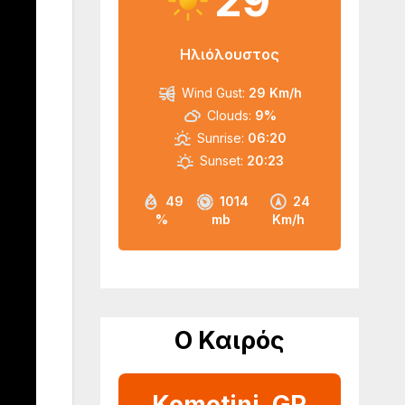
29
Ηλιόλουστος
Wind Gust:
29 Km/h
Clouds:
9%
Sunrise:
06:20
Sunset:
20:23
49
1014
24
%
mb
Km/h
Ο Καιρός
Komotini, GR