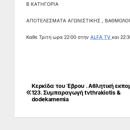
Β ΚΑΤΗΓΟΡΙΑ
ΑΠΟΤΕΛΕΣΜΑΤΑ ΑΓΩΝΙΣΤΙΚΗΣ , ΒΑΘΜΟΛΟΓ
Καθε Τριτη ωρα 22:00 στην
ALFA TV
και 22:
Κερκίδα του Έβρου . Αθλητική εκπο
Πλοήγηση
123. Συμπαραγωγή tvthrakiotis &
άρθρων
dodekamemia