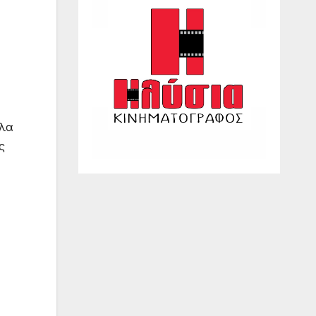
ολα
ς