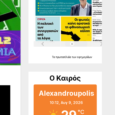
Τα
πρωτοσέλιδα
των
εφημερίδων
Ο Καιρός
Alexandroupolis
10:12,
Αυγ 9, 2026
°C