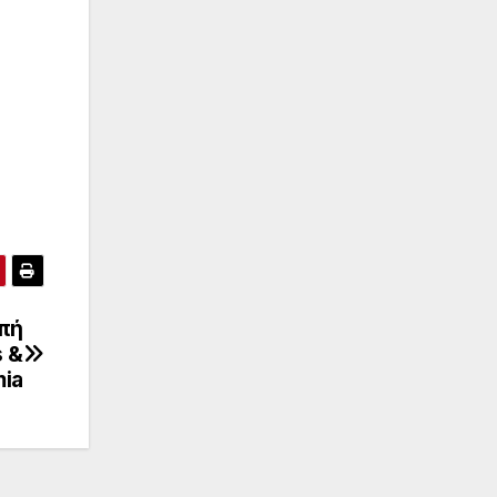
μπή
s &
ia