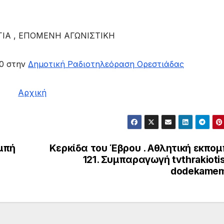
ΙΑ , ΕΠΟΜΕΝΗ ΑΓΩΝΙΣΤΙΚΗ
30 στην
Δημοτική Ραδιοτηλεόραση Ορεστιάδας
Αρχική
μπή
Κερκίδα του Έβρου . Αθλητική εκπο
121. Συμπαραγωγή tvthrakioti
dodekamem