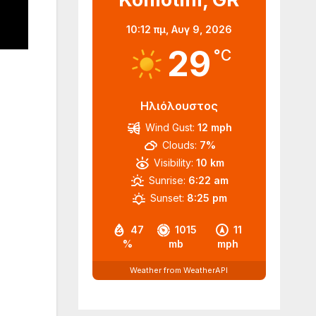
10:12 πμ,
Αυγ 9, 2026
29
°C
Ηλιόλουστος
Wind Gust:
12 mph
Clouds:
7%
Visibility:
10 km
Sunrise:
6:22 am
Sunset:
8:25 pm
47
1015
11
%
mb
mph
Weather from WeatherAPI