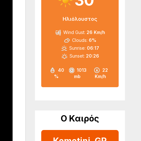
30
Ηλιόλουστος
Wind Gust:
26 Km/h
Clouds:
6%
Sunrise:
06:17
Sunset:
20:26
40
1013
22
%
mb
Km/h
Ο Καιρός
Komotini, GR