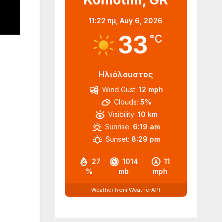
11:22 πμ,
Αυγ 6, 2026
33
°C
Ηλιόλουστος
Wind Gust:
12 mph
Clouds:
5%
Visibility:
10 km
Sunrise:
6:19 am
Sunset:
8:29 pm
27
1014
11
%
mb
mph
Weather from WeatherAPI