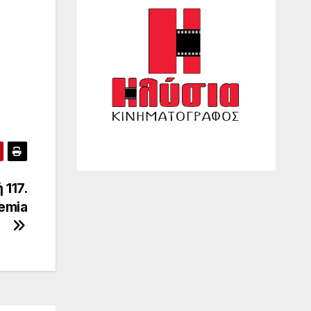
.
117.
emia