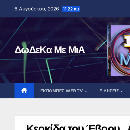
Μετάβαση
6 Αυγούστου, 2026
11:22 πμ
στο
περιεχόμενο
ΔωΔεΚα Με ΜιΑ
ΕΚΠΟΜΠΕΣ WEBTV
ΕΙΔΗΣΕΙΣ
Κερκίδα του Έβρου . 