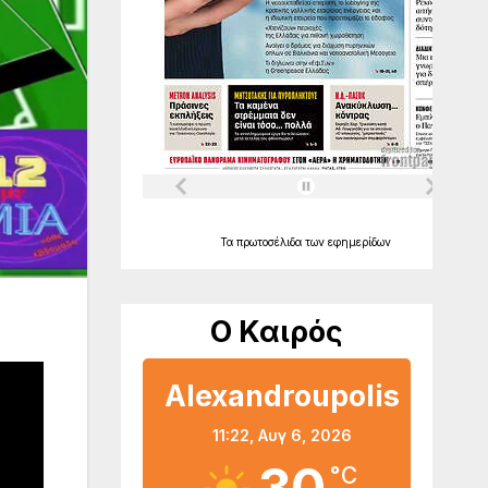
Τα
πρωτοσέλιδα
των
εφημερίδων
Ο Καιρός
Alexandroupolis
11:22,
Αυγ 6, 2026
°C