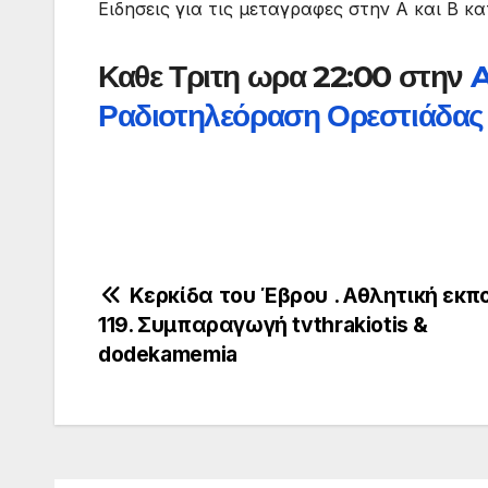
Ειδησεις για τις μεταγραφες στην Α και Β κ
Καθε Τριτη ωρα 22:00 στην
Ραδιοτηλεόραση Ορεστιάδας
Πλοήγηση
Κερκίδα του Έβρου . Αθλητική εκπ
119. Συμπαραγωγή tvthrakiotis &
άρθρων
dodekamemia