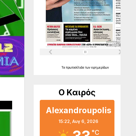
Τα
πρωτοσέλιδα
των
εφημερίδων
Ο Καιρός
Alexandroupolis
15:22,
Αυγ 6, 2026
°C