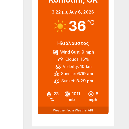
3:22 μμ,
Αυγ 6, 2026
36
°C
Ηλιόλουστος
Wind Gust:
9 mph
Clouds:
15%
Visibility:
10 km
Sunrise:
6:19 am
Sunset:
8:29 pm
23
1011
8
%
mb
mph
Weather from WeatherAPI