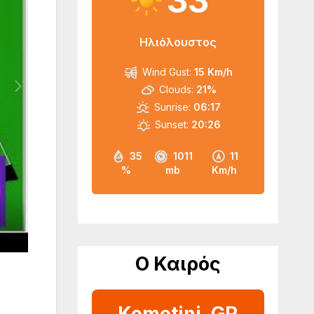
33
Ηλιόλουστος
Wind Gust:
15 Km/h
Clouds:
21%
Sunrise:
06:17
Sunset:
20:26
35
1011
11
%
mb
Km/h
Ο Καιρός
Komotini, GR