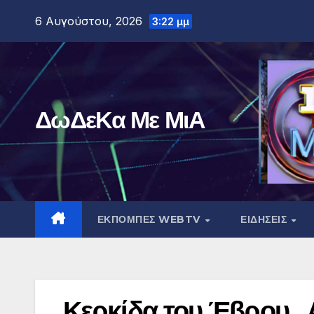
Μετάβαση
6 Αυγούστου, 2026
3:22 μμ
στο
περιεχόμενο
ΔωΔεΚα Με ΜιΑ
ΕΚΠΟΜΠΕΣ WEBTV
ΕΙΔΗΣΕΙΣ
Κερκίδα του Έβρου . 