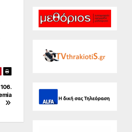
.
.
106.
emia