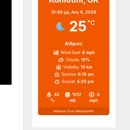
10:46 μμ,
Αυγ 6, 2026
25
°C
Αίθριος
Wind Gust:
8 mph
Clouds:
19%
Visibility:
10 km
Sunrise:
6:19 am
Sunset:
8:29 pm
42
1012
4
%
mb
mph
Weather from WeatherAPI