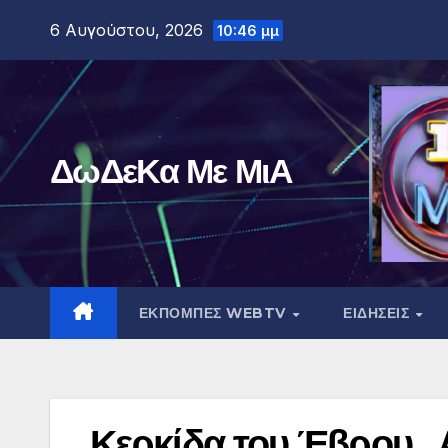
Μετάβαση
6 Αυγούστου, 2026
10:46 μμ
στο
περιεχόμενο
ΔωΔεΚα Με ΜιΑ
ΕΚΠΟΜΠΕΣ WEBTV
ΕΙΔΗΣΕΙΣ
Κερκίδα του Έβρου . 