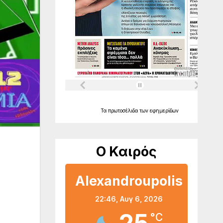
Τα
πρωτοσέλιδα
των
εφημερίδων
Ο Καιρός
Alexandroupolis
22:46,
Αυγ 6, 2026
°C