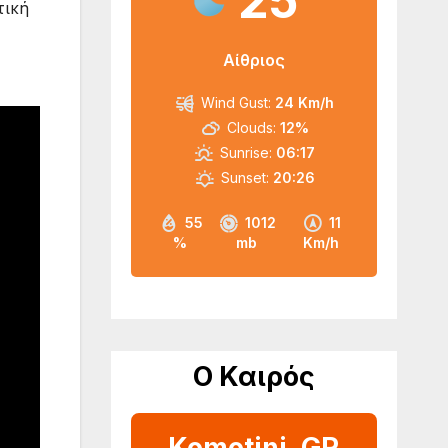
25
τική
Αίθριος
Wind Gust:
24 Km/h
Clouds:
12%
Sunrise:
06:17
Sunset:
20:26
55
1012
11
%
mb
Km/h
Ο Καιρός
Komotini, GR