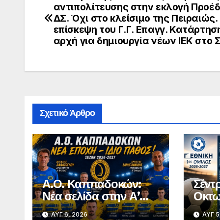
αντιπολίτευσης στην εκλογή Προέ
άρθρων
ΔΣ. Όχι στο κλείσιμο της Πειραιώς.
επίσκεψη του Γ.Γ. Επαγγ. Κατάρτησ
αρχή για δημιουργία νέων ΙΕΚ στο 
Σχετικό Άρθρο
Α.Ο. Καππαδοκών:
Σέντρ
Νέα σελίδα στην Α’
Οκτω
ΕΠΣ Έβρου με
όμιλο
ΑΥΓ 6, 2026
ΑΥΓ 5