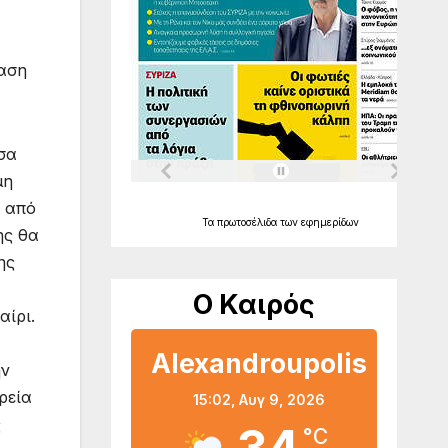
αση
σα
μη
ε από
Τα
πρωτοσέλιδα
των
εφημερίδων
ης θα
ης
Ο Καιρός
αίρι.
Alexandroupolis
ην
ρεία
15:02,
Αυγ 9, 2026
ς
°C