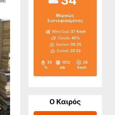
34
νει
Μερικώς
Συννεφιασμένος
Wind Gust:
37 Km/h
Clouds:
45%
Sunrise:
06:20
Sunset:
20:23
33
1012
28
%
mb
Km/h
Ο Καιρός