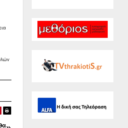
εια
υλών
θα