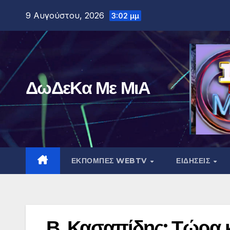
Μετάβαση
9 Αυγούστου, 2026
3:02 μμ
στο
περιεχόμενο
ΔωΔεΚα Με ΜιΑ
ΕΚΠΟΜΠΕΣ WEBTV
ΕΙΔΗΣΕΙΣ
Β. Κασαπίδης: Τώρα κ