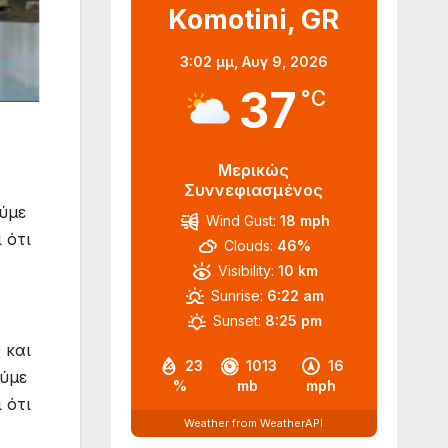
Komotini, GR
3:02 μμ,
Αυγ 9, 2026
37
°C
Μερικώς
Συννεφιασμένος
ύμε
Wind Gust:
18 mph
 ότι
Clouds:
46%
Visibility:
10 km
Sunrise:
6:22 am
Sunset:
8:25 pm
 και
23
1013
16
ούμε
%
mb
mph
 ότι
Weather from WeatherAPI