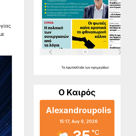
ογίας
με
Τα
πρωτοσέλιδα
των
εφημερίδων
Ο Καιρός
Alexandroupolis
15:17,
Αυγ 9, 2026
°C