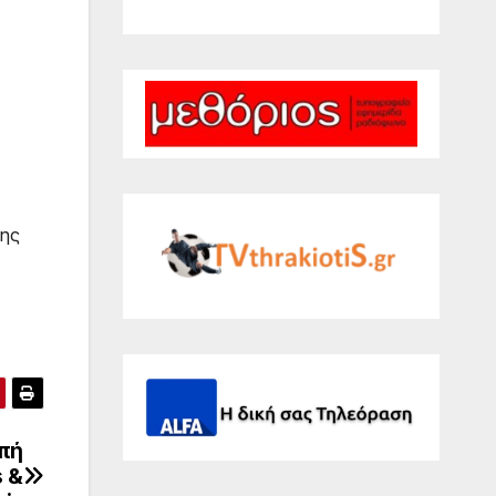
λης
μπή
s &