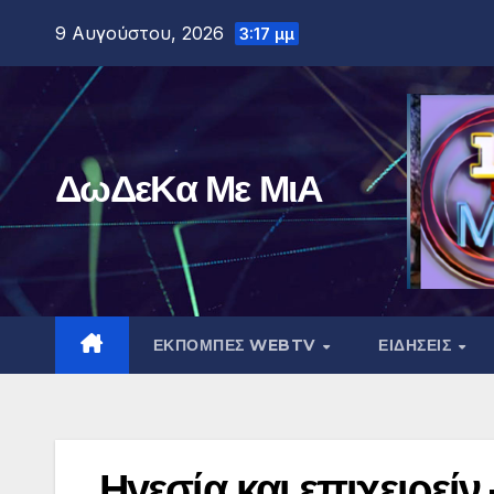
Μετάβαση
9 Αυγούστου, 2026
3:17 μμ
στο
περιεχόμενο
ΔωΔεΚα Με ΜιΑ
ΕΚΠΟΜΠΕΣ WEBTV
ΕΙΔΗΣΕΙΣ
Ηγεσία και επιχειρεί