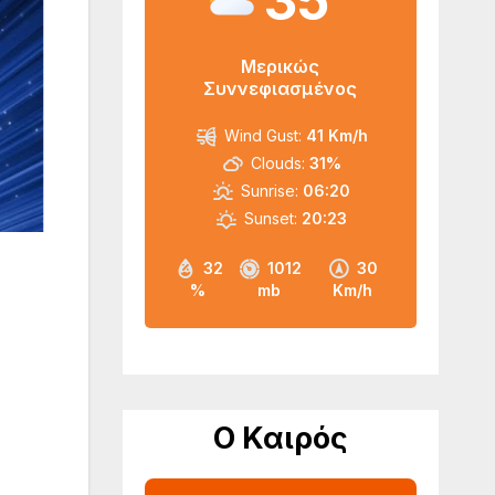
35
Μερικώς
Συννεφιασμένος
Wind Gust:
41 Km/h
Clouds:
31%
Sunrise:
06:20
Sunset:
20:23
32
1012
30
%
mb
Km/h
Ο Καιρός