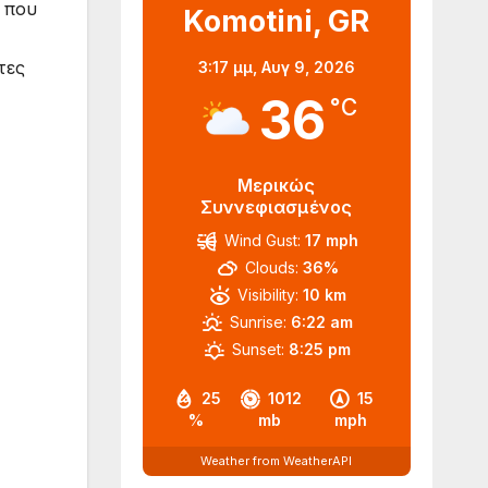
ς που
Komotini, GR
τες
3:17 μμ,
Αυγ 9, 2026
36
°C
Μερικώς
Συννεφιασμένος
Wind Gust:
17 mph
Clouds:
36%
Visibility:
10 km
Sunrise:
6:22 am
Sunset:
8:25 pm
25
1012
15
%
mb
mph
Weather from WeatherAPI