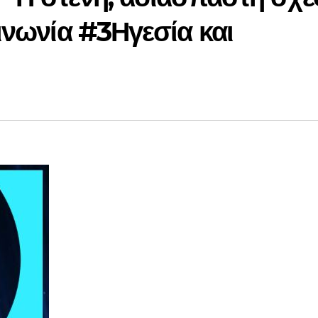
ινωνία #3Ηγεσία και