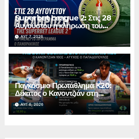
Superbet League 2: Στις 28
Αυγούστου η κλήρωση του
πρωταθλήματος
ΑΥΓ 7, 2026
Παγκόσμιο Πρωτάθλημα Κ20:
Δέκατος ο Κανοντζιάν στη
σφαιροβολία – Άτυχος ο
ΑΥΓ 6, 2026
Παπαδόπουλος στον τελικό