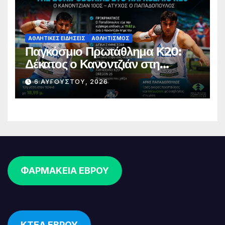
ΑΘΛΗΤΙΚΈΣ ΕΙΔΉΣΕΙΣ
ΑΘΛΗΤΙΣΜΌΣ
Παγκόσμιο Πρωτάθλημα Κ20:
Δέκατος ο Κανοντζιάν στη
σφαιροβολία – Άτυχος ο
6 ΑΥΓΟΎΣΤΟΥ, 2026
Παπαδόπουλος στον τελικό
ΦΑΡΜΑΚΕΙΑ ΕΒΡΟΥ
ΚΤΕΛ ΕΒΡΟΥ