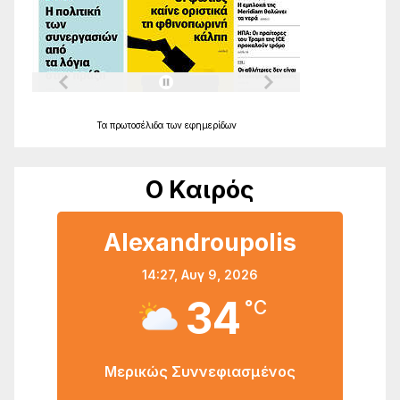
Τα
πρωτοσέλιδα
των
εφημερίδων
Ο Καιρός
Alexandroupolis
14:27,
Αυγ 9, 2026
34
°C
Μερικώς Συννεφιασμένος