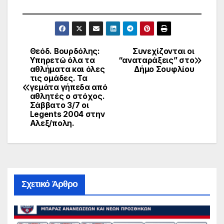
Θεόδ. Βουρδόλης:
Συνεχίζονται οι
Πλοήγηση
Υπηρετώ όλα τα
“αναταράξεις” στο
αθλήματα και όλες
Δήμο Σουφλίου
άρθρων
τις ομάδες. Τα
γεμάτα γήπεδα από
αθλητές ο στόχος.
Σάββατο 3/7 οι
Legents 2004 στην
Αλεξ/πολη.
Σχετικό Άρθρο