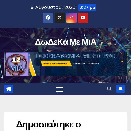
Μετάβαση
9 Αυγούστου, 2026
2:27 μμ
στο
περιεχόμενο
ΔωΔεΚα Με ΜιΑ
Δημοσιεύτηκε ο