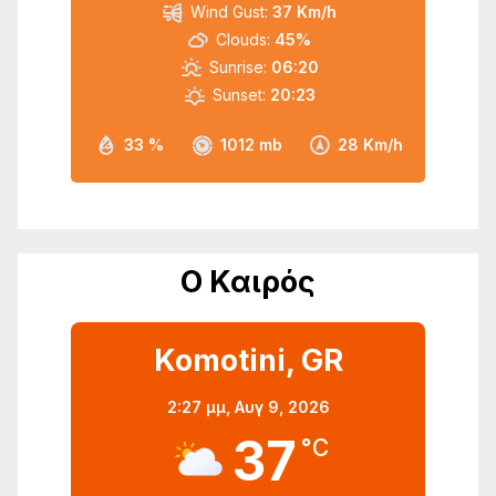
Wind Gust:
37 Km/h
Clouds:
45%
Sunrise:
06:20
Sunset:
20:23
33 %
1012 mb
28 Km/h
Ο Καιρός
Komotini, GR
2:27 μμ,
Αυγ 9, 2026
37
°C