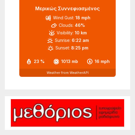
Μερικώς Συννεφιασμένος
Wind Gust:
18 mph
Clouds:
46%
Visibility:
10 km
Sunrise:
6:22 am
Sunset:
8:25 pm
23 %
1013 mb
16 mph
Weather from WeatherAPI