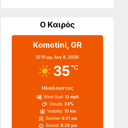
Ο Καιρός
Komotini, GR
12:10 μμ,
Αυγ 8, 2026
35
°C
Ηλιόλουστος
Wind Gust:
13 mph
Clouds:
24%
Visibility:
10 km
Sunrise:
6:21 am
Sunset:
8:26 pm