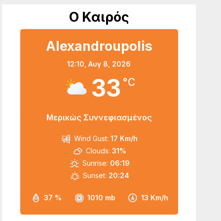
Ο Καιρός
Alexandroupolis
12:10,
Αυγ 8, 2026
33
°C
Μερικώς Συννεφιασμένος
Wind Gust:
17 Km/h
Clouds:
31%
Sunrise:
06:19
Sunset:
20:24
37 %
1010 mb
13 Km/h