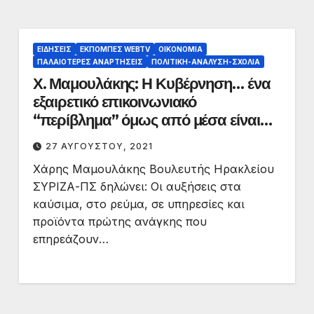
ΕΙΔΉΣΕΙΣ
ΕΚΠΟΜΠΈΣ WEBTV
ΟΙΚΟΝΟΜΊΑ
ΠΑΛΑΙΟΤΕΡΕΣ ΑΝΑΡΤΗΣΕΙΣ
ΠΟΛΙΤΙΚΉ-ΑΝΆΛΥΣΗ-ΣΧΌΛΙΑ
Χ. Μαμουλάκης: Η Κυβέρνηση… ένα
εξαιρετικό επικοινωνιακό
“περίβλημα” όμως από μέσα είναι
ένα “πουκάμισο” κενό. “Ράλι”
27 ΑΥΓΟΎΣΤΟΥ, 2021
ανόδου των τιμών, αγαθών και
Χάρης Μαμουλάκης Βουλευτής Ηρακλείου
καυσίμων.
ΣΥΡΙΖΑ-ΠΣ δηλώνει: Οι αυξήσεις στα
καύσιμα, στο ρεύμα, σε υπηρεσίες και
προϊόντα πρώτης ανάγκης που
επηρεάζουν…