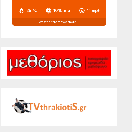
25 %
1010 mb
11 mph
Weather from WeatherAPI