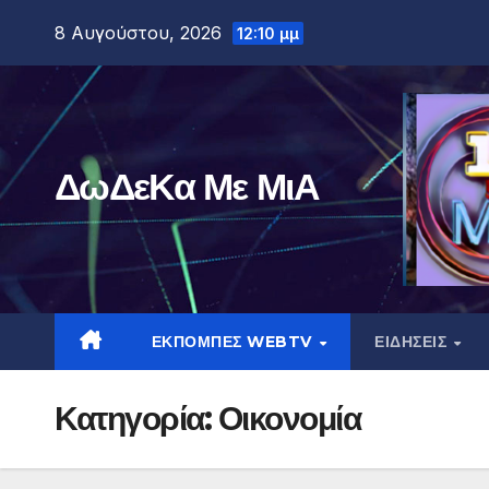
Μετάβαση
8 Αυγούστου, 2026
12:10 μμ
στο
περιεχόμενο
ΔωΔεΚα Με ΜιΑ
ΕΚΠΟΜΠΕΣ WEBTV
ΕΙΔΗΣΕΙΣ
Κατηγορία:
Οικονομία