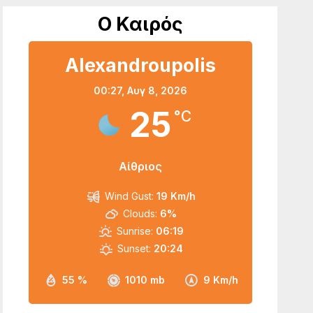
Ο Καιρός
Alexandroupolis
00:27,
Αυγ 8, 2026
25
°C
Αίθριος
Wind Gust:
19 Km/h
Clouds:
6%
Sunrise:
06:19
Sunset:
20:24
55 %
1010 mb
9 Km/h