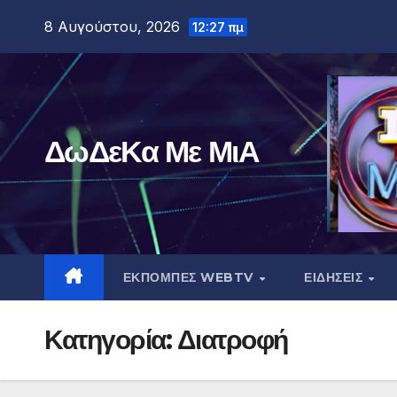
Μετάβαση
8 Αυγούστου, 2026
12:27 πμ
στο
περιεχόμενο
ΔωΔεΚα Με ΜιΑ
ΕΚΠΟΜΠΕΣ WEBTV
ΕΙΔΗΣΕΙΣ
Κατηγορία:
Διατροφή