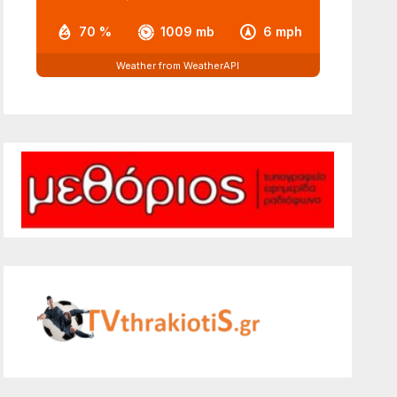
70 %
1009 mb
6 mph
Weather from WeatherAPI