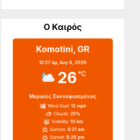
Ο Καιρός
Komotini, GR
12:27 πμ,
Αυγ 8, 2026
26
°C
Μερικώς Συννεφιασμένος
Wind Gust:
13 mph
Clouds:
25%
Visibility:
10 km
Sunrise:
6:21 am
Sunset:
8:26 pm