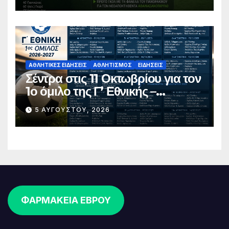
ΑΘΛΗΤΙΚΈΣ ΕΙΔΉΣΕΙΣ
ΑΘΛΗΤΙΣΜΌΣ
ΕΙΔΉΣΕΙΣ
Σέντρα στις 11 Οκτωβρίου για τον
1ο όμιλο της Γ’ Εθνικής –
Ανακοινώθηκε το πλήρες
5 ΑΥΓΟΎΣΤΟΥ, 2026
πρόγραμμα
ΦΑΡΜΑΚΕΙΑ ΕΒΡΟΥ