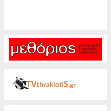
30 %
1008 mb
4 mph
Weather from WeatherAPI