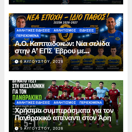
ΑΘΛΗΤΙΚΈΣ ΕΙΔΉΣΕΙΣ
ΑΘΛΗΤΙΣΜΌΣ
ΕΙΔΉΣΕΙΣ
ΠΕΡΙΕΧΌΜΕΝΑ
Α.Ο. Καππαδοκών: Νέα σελίδα
στην Α’ ΕΠΣ Έβρου με
φιλοδοξίες, σταθερότητα και
6 ΑΥΓΟΎΣΤΟΥ, 2026
επένδυση στη νέα γενιά
ΑΘΛΗΤΙΚΈΣ ΕΙΔΉΣΕΙΣ
ΑΘΛΗΤΙΣΜΌΣ
ΠΕΡΙΕΧΌΜΕΝΑ
Χρήσιμα συμπεράσματα για τον
Πανθρακικό απέναντι στον Άρη
5 ΑΥΓΟΎΣΤΟΥ, 2026