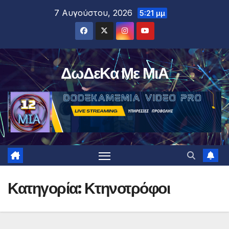
Μετάβαση
7 Αυγούστου, 2026
5:21 μμ
στο
περιεχόμενο
ΔωΔεΚα Με ΜιΑ
Κατηγορία:
Κτηνοτρόφοι