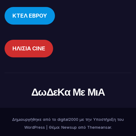
ΚΤΕΛ ΕΒΡΟΥ
ΗΛΙΣΙΑ CINE
ΔωΔεΚα Με ΜιΑ
Δημιουργήθηκε από το digital2000 με την Υποστήριξη του
WordPress
|
Θέμα:
Newsup
από
Themeansar
.