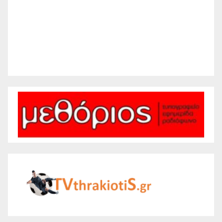
Sunset:
8:26 pm
27 %
1010 mb
10 mph
Weather from WeatherAPI