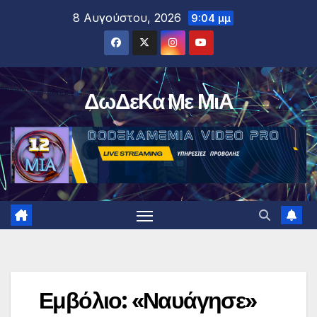
Μετάβαση
8 Αυγούστου, 2026
9:04 μμ
στο
περιεχόμενο
ΔωΔεΚα Με ΜιΑ
Εμβόλιο: «Ναυάγησε»