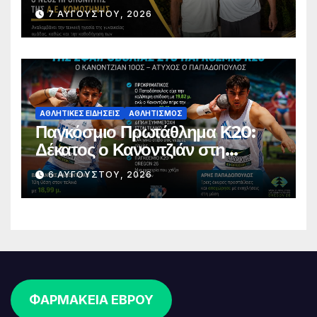
Κομοτηνής
7 ΑΥΓΟΎΣΤΟΥ, 2026
ΑΘΛΗΤΙΚΈΣ ΕΙΔΉΣΕΙΣ
ΑΘΛΗΤΙΣΜΌΣ
Παγκόσμιο Πρωτάθλημα Κ20:
Δέκατος ο Κανοντζιάν στη
σφαιροβολία – Άτυχος ο
6 ΑΥΓΟΎΣΤΟΥ, 2026
Παπαδόπουλος στον τελικό
ΦΑΡΜΑΚΕΙΑ ΕΒΡΟΥ