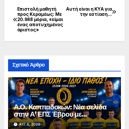
Επιστολή μαθητή
Αυτή είναι η ΚΥΑ για
Πλοήγηση
προς Κεραμέως: Με
την εστίαση…
20.988 μόρια, «είμαι
άρθρων
ένας αποτυχημένος
άριστος»
Σχετικό Άρθρο
Α.Ο. Καππαδοκών: Νέα σελίδα
στην Α’ ΕΠΣ Έβρου με
φιλοδοξίες, σταθερότητα και
ΑΥΓ 6, 2026
επένδυση στη νέα γενιά