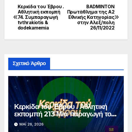
Κερκίδα του Έβρου .
BADMINTON
Πλοήγηση
Αθλητική εκπομπή
Πρωτάθλημα της Α2
74. Συμπαραγωγή
Εθνικής Κατηγορίας
άρθρων
tvthrakiotis &
στην Αλεξ/πολη
dodekamemia
26/11/2022
Σχετικό Άρθρο
Κερκίδα του Έβρου . Αθλητική
εκπομπή 213 Μια παραγωγή του
dodekamemia Video Pro
ΜΆΙ 26, 2026