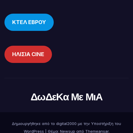
ΚΤΕΛ ΕΒΡΟΥ
ΗΛΙΣΙΑ CINE
ΔωΔεΚα Με ΜιΑ
Δημιουργήθηκε από το digital2000 με την Υποστήριξη του
WordPress
|
Θέμα:
Newsup
από
Themeansar
.