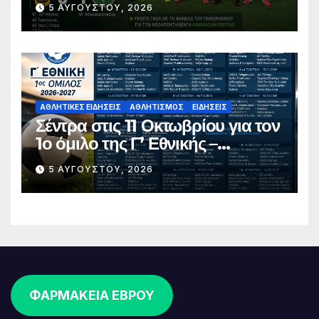
5 ΑΥΓΟΎΣΤΟΥ, 2026
ΑΘΛΗΤΙΚΈΣ ΕΙΔΉΣΕΙΣ
ΑΘΛΗΤΙΣΜΌΣ
ΕΙΔΉΣΕΙΣ
Σέντρα στις 11 Οκτωβρίου για τον
1ο όμιλο της Γ’ Εθνικής –
Ανακοινώθηκε το πλήρες
5 ΑΥΓΟΎΣΤΟΥ, 2026
πρόγραμμα
ΦΑΡΜΑΚΕΙΑ ΕΒΡΟΥ