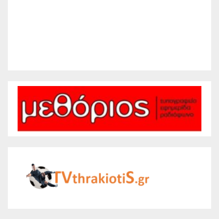
Sunset:
8:28 pm
29 %
1011 mb
5 mph
Weather from WeatherAPI