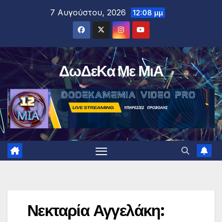
Μετάβαση
7 Αυγούστου, 2026
12:08 μμ
στο
περιεχόμενο
ΔωΔεΚα Με ΜιΑ
Νεκταρία Αγγελάκη: