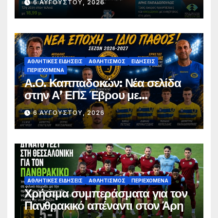
6 ΑΥΓΟΎΣΤΟΥ, 2026
Παπαδόπουλος στον τελικό
ΑΘΛΗΤΙΚΈΣ ΕΙΔΉΣΕΙΣ
ΑΘΛΗΤΙΣΜΌΣ
ΕΙΔΉΣΕΙΣ
ΠΕΡΙΕΧΌΜΕΝΑ
Α.Ο. Καππαδοκών: Νέα σελίδα
στην Α’ ΕΠΣ Έβρου με
φιλοδοξίες, σταθερότητα και
6 ΑΥΓΟΎΣΤΟΥ, 2026
επένδυση στη νέα γενιά
ΑΘΛΗΤΙΚΈΣ ΕΙΔΉΣΕΙΣ
ΑΘΛΗΤΙΣΜΌΣ
ΠΕΡΙΕΧΌΜΕΝΑ
Χρήσιμα συμπεράσματα για τον
Πανθρακικό απέναντι στον Άρη