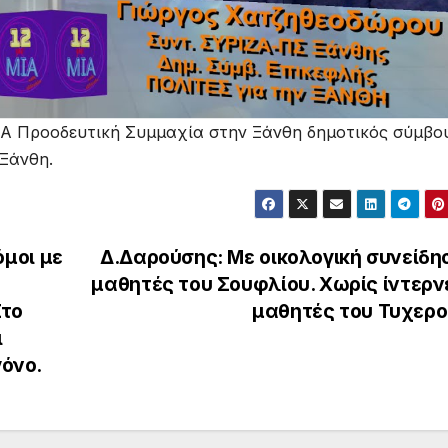
Α Προοδευτική Συμμαχία στην Ξάνθη δημοτικός σύμβο
 Ξάνθη.
μοι με
Δ.Δαρούσης: Με οικολογική συνείδησ
μαθητές του Σουφλίου. Χωρίς ίντερνε
Στο
μαθητές του Τυχερ
ι
γόνο.