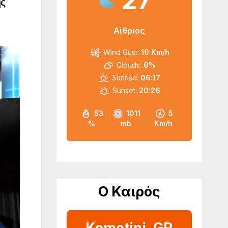
27
ης
Αίθριος
Wind Gust:
10 Km/h
Clouds:
9%
Sunrise:
06:17
Sunset:
20:26
53
1011
5
%
mb
Km/h
Ο Καιρός
Komotini, GR