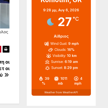
9:28 μμ,
Αυγ 6, 2026
27
°C
υλος
Αίθριος
Wind Gust:
9 mph
Clouds:
16%
Visibility:
10 km
η οι
Sunrise:
6:19 am
τ οι
Sunset:
8:29 pm
ού
39
1011
4
%
mb
mph
Weather from WeatherAPI