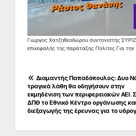
Γιώργος Χατζηθεοδώρου συντονιστής ΣΥΡΙΖ
επικεφαλής της παράταξης Πολίτες Για την
Πλοήγηση
Διαμαντής Παπαδόπουλος: Δυο Νό
τραγικά λάθη θα οδηγήσουν στην
άρθρων
εκμηδένιση των περιφερειακών ΑΕΙ. 
ΔΠΘ το Εθνικό Κέντρο οργάνωσης κα
διεξαγωγής της έρευνας για το υδρο