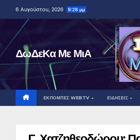
Μετάβαση
6 Αυγούστου, 2026
9:28 μμ
στο
περιεχόμενο
ΔωΔεΚα Με ΜιΑ
ΕΚΠΟΜΠΕΣ WEBTV
ΕΙΔΗΣΕΙΣ
Γ. Χατζηθεοδώρου: Π