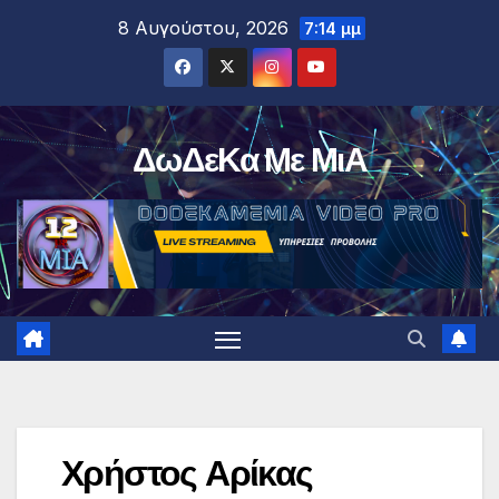
Μετάβαση
8 Αυγούστου, 2026
7:14 μμ
στο
περιεχόμενο
ΔωΔεΚα Με ΜιΑ
Χρήστος Αρίκας