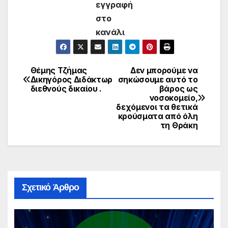
εγγραφή
στο
κανάλι
Θέμης Τζήμας
Δεν μπορούμε να
Πλοήγηση
Δικηγόρος Διδάκτωρ
σηκώσουμε αυτό το
διεθνούς δικαίου .
βάρος ως
άρθρων
νοσοκομείο,
δεχόμενοι τα θετικά
κρούσματα από όλη
τη Θράκη
Σχετικό Άρθρο