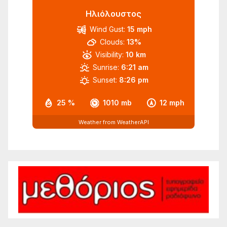
Ηλιόλουστος
Wind Gust:
15 mph
Clouds:
13%
Visibility:
10 km
Sunrise:
6:21 am
Sunset:
8:26 pm
25 %
1010 mb
12 mph
Weather from WeatherAPI