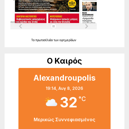
Τα
πρωτοσέλιδα
των
εφημερίδων
Ο Καιρός
Alexandroupolis
19:14,
Αυγ 8, 2026
32
°C
Μερικώς Συννεφιασμένος