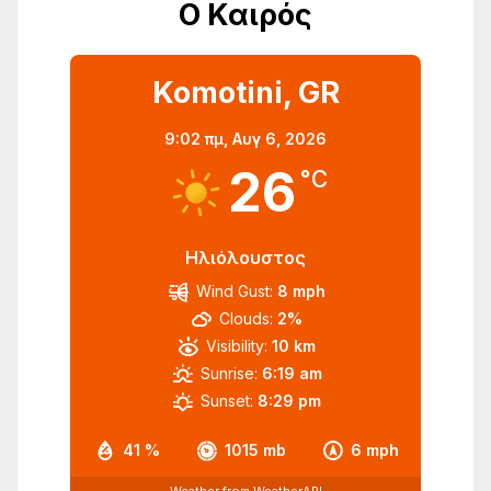
Ο Καιρός
Komotini, GR
9:02 πμ,
Αυγ 6, 2026
26
°C
Ηλιόλουστος
Wind Gust:
8 mph
Clouds:
2%
Visibility:
10 km
Sunrise:
6:19 am
Sunset:
8:29 pm
41 %
1015 mb
6 mph