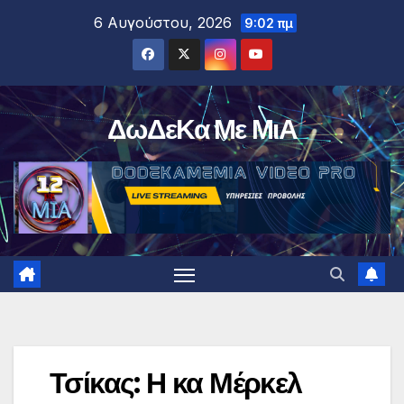
Μετάβαση
6 Αυγούστου, 2026
9:02 πμ
στο
περιεχόμενο
ΔωΔεΚα Με ΜιΑ
Τσίκας: Η κα Μέρκελ