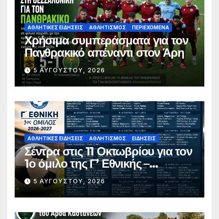
ΑΘΛΗΤΙΚΈΣ ΕΙΔΉΣΕΙΣ
ΑΘΛΗΤΙΣΜΌΣ
ΠΕΡΙΕΧΌΜΕΝΑ
Χρήσιμα συμπεράσματα για τον
Πανθρακικό απέναντι στον Άρη
5 ΑΥΓΟΎΣΤΟΥ, 2026
ΑΘΛΗΤΙΚΈΣ ΕΙΔΉΣΕΙΣ
ΑΘΛΗΤΙΣΜΌΣ
ΕΙΔΉΣΕΙΣ
Σέντρα στις 11 Οκτωβρίου για τον
1ο όμιλο της Γ’ Εθνικής –
Ανακοινώθηκε το πλήρες
5 ΑΥΓΟΎΣΤΟΥ, 2026
πρόγραμμα