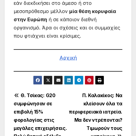
εάν διεκδικήσει στο άμεσο ή στο
μεσοπρόθεσμο μέλλον
μία θέση κορυφαία
στην Ευρώπη
ή σε κάποιον διεθνή
οργανισμό. Άρα οι σχέσεις και οι συμμαχίες
που φτιάχνει είναι κρίσιμες.
Αρχική
Πλοήγηση
Θ. Τσίκας: G20
Π. Καλακίκος: Να
συμφώνησαν σε
κλείσουν όλα τα
άρθρων
επιβολή 15%
περιφερειακά ιατρεία.
φορολογίας στις
Μα δεν ντρέπονται?
μεγάλες επιχειρήσεις.
Τιμωρούν τους