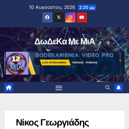
Μετάβαση
10 Αυγούστου, 2026
2:20 μμ
στο
περιεχόμενο
ΔωΔεΚα Με ΜιΑ
Νίκος Γεωργιάδης