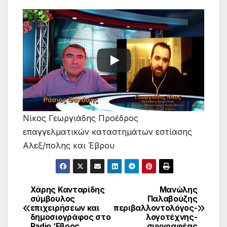
Νίκος Γεωργιάδης Προέδρος
επαγγελματικών καταστημάτων εστίασης
Αλεξ/πολης και Έβρου
Χάρης Κανταρίδης
Μανώλης
Πλοήγηση
σύμβουλος
Παλαβούζης
επιχειρήσεων και
περιβαλλοντολόγος-
άρθρων
δημοσιογράφος στο
λογοτέχνης-
Radio ‘Εβρος
συγγραφέας