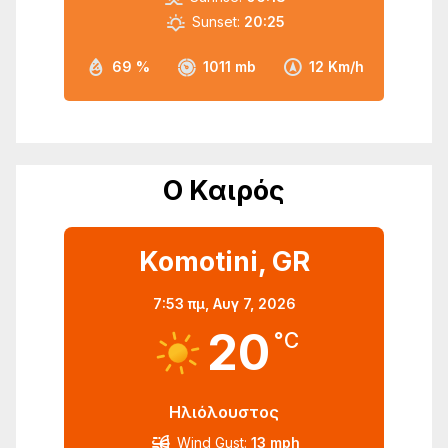
Sunset:
20:25
69 %
1011 mb
12 Km/h
Ο Καιρός
Komotini, GR
7:53 πμ,
Αυγ 7, 2026
20
°C
Ηλιόλουστος
Wind Gust:
13 mph