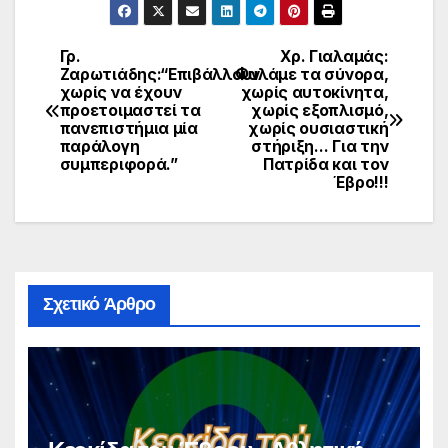
Γρ.
Χρ. Γιαλαμάς:
Πλοήγηση
Ζαρωτιάδης:“Επιβάλλουν
Φυλάμε τα σύνορα,
χωρίς να έχουν
χωρίς αυτοκίνητα,
άρθρων
προετοιμαστεί τα
χωρίς εξοπλισμό,
πανεπιστήμια μία
χωρίς ουσιαστική
παράλογη
στήριξη… Για την
συμπεριφορά.”
Πατρίδα και τον
Έβρο!!!
Σχετικό Άρθρο