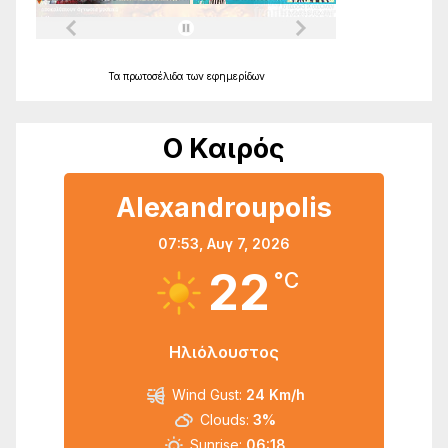
Τα
πρωτοσέλιδα
των
εφημερίδων
Ο Καιρός
Alexandroupolis
07:53,
Αυγ 7, 2026
22
°C
Ηλιόλουστος
Wind Gust:
24 Km/h
Clouds:
3%
Sunrise:
06:18