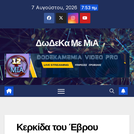
Μετάβαση
7 Αυγούστου, 2026
7:53 πμ
στο
περιεχόμενο
ΔωΔεΚα Με ΜιΑ
Κερκίδα του Έβρου