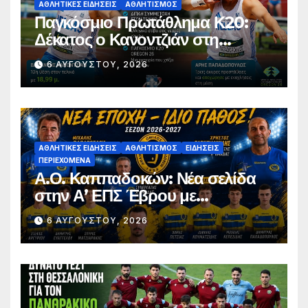
ΑΘΛΗΤΙΚΈΣ ΕΙΔΉΣΕΙΣ
ΑΘΛΗΤΙΣΜΌΣ
Παγκόσμιο Πρωτάθλημα Κ20:
Δέκατος ο Κανοντζιάν στη
σφαιροβολία – Άτυχος ο
6 ΑΥΓΟΎΣΤΟΥ, 2026
Παπαδόπουλος στον τελικό
ΑΘΛΗΤΙΚΈΣ ΕΙΔΉΣΕΙΣ
ΑΘΛΗΤΙΣΜΌΣ
ΕΙΔΉΣΕΙΣ
ΠΕΡΙΕΧΌΜΕΝΑ
Α.Ο. Καππαδοκών: Νέα σελίδα
στην Α’ ΕΠΣ Έβρου με
φιλοδοξίες, σταθερότητα και
6 ΑΥΓΟΎΣΤΟΥ, 2026
επένδυση στη νέα γενιά