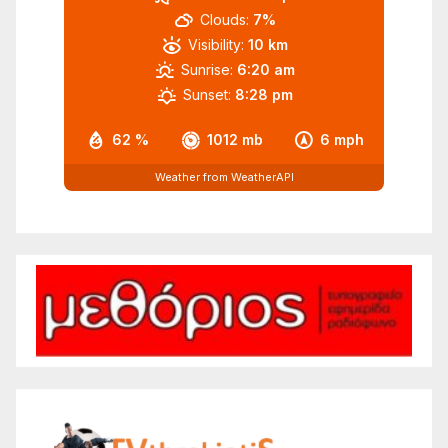
Clouds:
7%
Visibility:
10 km
Sunrise:
6:20 am
Sunset:
8:28 pm
62 %
1012 mb
6 mph
Weather from WeatherAPI