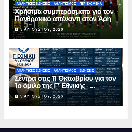
ΑΘΛΗΤΙΚΈΣ ΕΙΔΉΣΕΙΣ
ΑΘΛΗΤΙΣΜΌΣ
ΠΕΡΙΕΧΌΜΕΝΑ
Χρήσιμα συμπεράσματα για τον
Πανθρακικό απέναντι στον Άρη
5 ΑΥΓΟΎΣΤΟΥ, 2026
ΑΘΛΗΤΙΚΈΣ ΕΙΔΉΣΕΙΣ
ΑΘΛΗΤΙΣΜΌΣ
ΕΙΔΉΣΕΙΣ
Σέντρα στις 11 Οκτωβρίου για τον
1ο όμιλο της Γ’ Εθνικής –
Ανακοινώθηκε το πλήρες
5 ΑΥΓΟΎΣΤΟΥ, 2026
πρόγραμμα