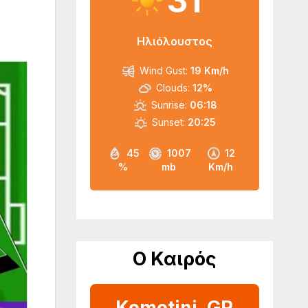
31
Ηλιόλουστος
Wind Gust:
19 Km/h
Clouds:
12%
Sunrise:
06:18
Sunset:
20:25
45
1007
12
%
mb
Km/h
Ο Καιρός
Komotini, GR