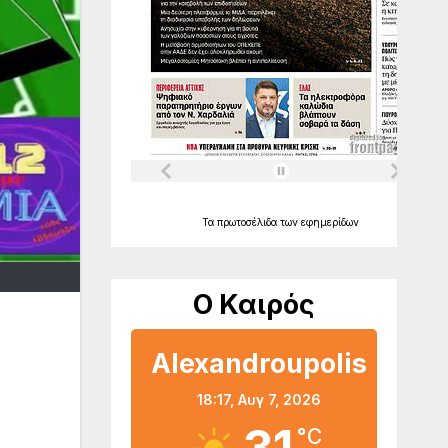
Τα
πρωτοσέλιδα
των
εφημερίδων
Ο Καιρός
Alexandroupolis
18:17,
Αυγ 7, 2026
°C