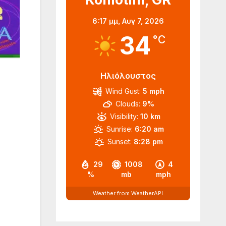
6:17 μμ,
Αυγ 7, 2026
34
°C
Ηλιόλουστος
Wind Gust:
5 mph
Clouds:
9%
Visibility:
10 km
Sunrise:
6:20 am
Sunset:
8:28 pm
29
1008
4
%
mb
mph
Weather from WeatherAPI