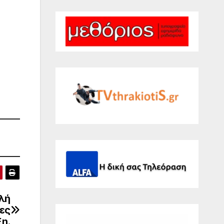
λή
ες
ξη.