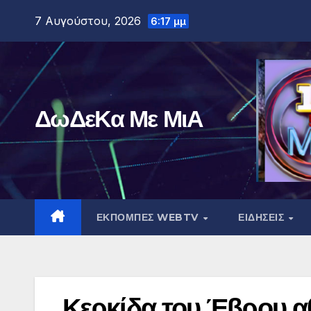
Μετάβαση
7 Αυγούστου, 2026
6:17 μμ
στο
περιεχόμενο
ΔωΔεΚα Με ΜιΑ
ΕΚΠΟΜΠΕΣ WEBTV
ΕΙΔΗΣΕΙΣ
Κερκίδα του Έβρου α