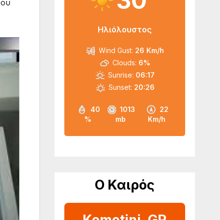
30
του
Ηλιόλουστος
Wind Gust:
26 Km/h
Clouds:
6%
Sunrise:
06:17
Sunset:
20:26
40
1013
22
%
mb
Km/h
Ο Καιρός
Komotini, GR