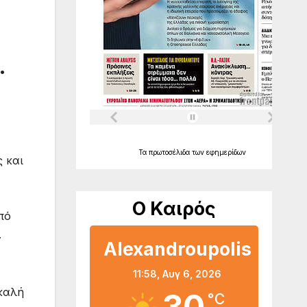
.
Τα
πρωτοσέλιδα
των
εφημερίδων
 και
Ο Καιρός
πό
.
Alexandroupolis
11:58,
Αυγ 6, 2026
καλή
°C