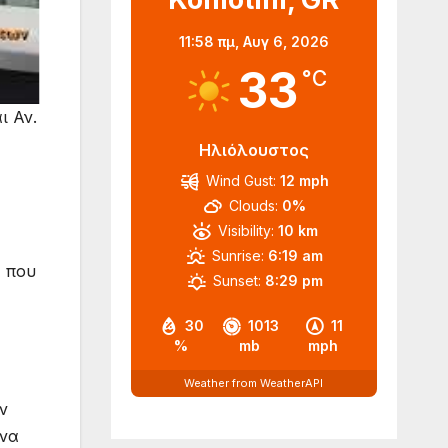
11:58 πμ,
Αυγ 6, 2026
33
°C
ι Αν.
Ηλιόλουστος
Wind Gust:
12 mph
Clouds:
0%
Visibility:
10 km
Sunrise:
6:19 am
α που
Sunset:
8:29 pm
30
1013
11
%
mb
mph
Weather from WeatherAPI
ν
 να