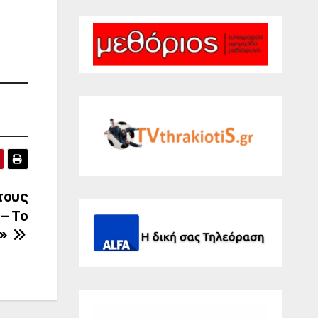
τους
– Το
ά»