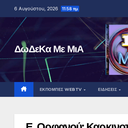
Μετάβαση
6 Αυγούστου, 2026
11:58 πμ
στο
περιεχόμενο
ΔωΔεΚα Με ΜιΑ
ΕΚΠΟΜΠΕΣ WEBTV
ΕΙΔΗΣΕΙΣ
Ε. Ορφανού: Καρκινο