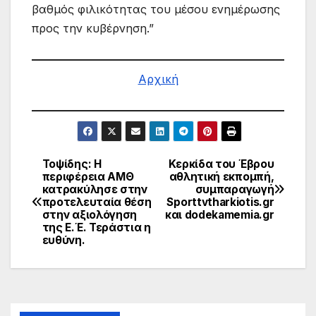
βαθμός φιλικότητας του μέσου ενημέρωσης
προς την κυβέρνηση.”
Αρχική
Τοψίδης: Η
Κερκίδα του Έβρου
Πλοήγηση
περιφέρεια ΑΜΘ
αθλητική εκπομπή,
κατρακύλησε στην
συμπαραγωγή
άρθρων
προτελευταία θέση
Sporttvtharkiotis.gr
στην αξιολόγηση
και dodekamemia.gr
της Ε.Έ. Τεράστια η
ευθύνη.