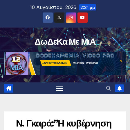
Μετάβαση
10 Αυγούστου, 2026
2:31 μμ
στο
περιεχόμενο
ΔωΔεΚα Με ΜιΑ
Ν. Γκαρά:”Η κυβέρνηση