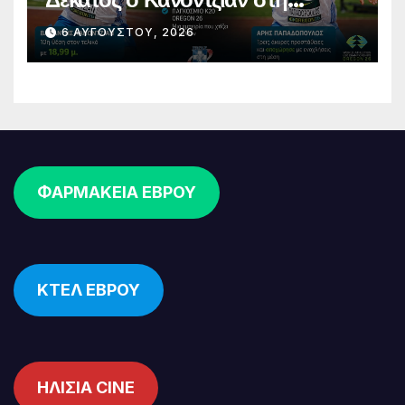
σφαιροβολία – Άτυχος ο
6 ΑΥΓΟΎΣΤΟΥ, 2026
Παπαδόπουλος στον τελικό
ΦΑΡΜΑΚΕΙΑ ΕΒΡΟΥ
ΚΤΕΛ ΕΒΡΟΥ
ΗΛΙΣΙΑ CINE