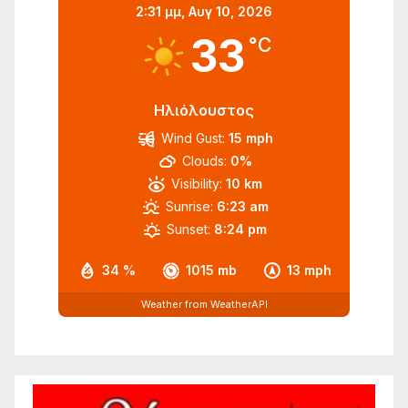
2:31 μμ,
Αυγ 10, 2026
33
°C
Ηλιόλουστος
Wind Gust:
15 mph
Clouds:
0%
Visibility:
10 km
Sunrise:
6:23 am
Sunset:
8:24 pm
34 %
1015 mb
13 mph
Weather from WeatherAPI