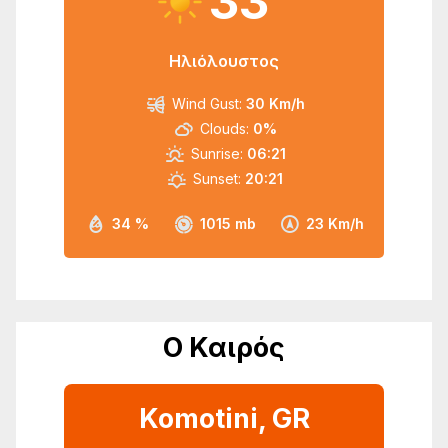
33
Ηλιόλουστος
Wind Gust:
30 Km/h
Clouds:
0%
Sunrise:
06:21
Sunset:
20:21
34 %
1015 mb
23 Km/h
Ο Καιρός
Komotini, GR