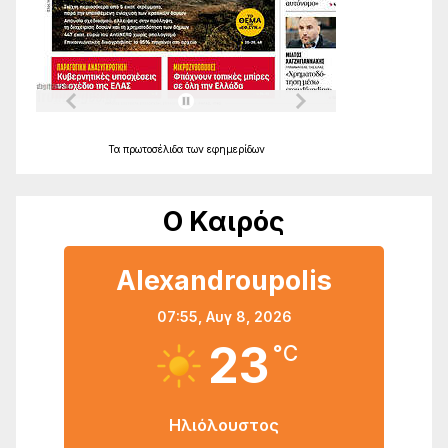
Τα
πρωτοσέλιδα
των
εφημερίδων
Ο Καιρός
Alexandroupolis
07:55,
Αυγ 8, 2026
23
°C
Ηλιόλουστος