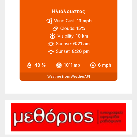
Ηλιόλουστος
Wind Gust:
13 mph
Clouds:
15%
Visibility:
10 km
Sunrise:
6:21 am
Sunset:
8:26 pm
48 %
1011 mb
6 mph
Weather from WeatherAPI