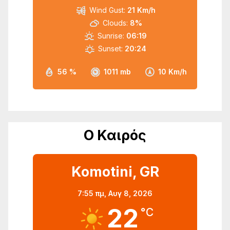
Wind Gust:
21 Km/h
Clouds:
8%
Sunrise:
06:19
Sunset:
20:24
56 %
1011 mb
10 Km/h
Ο Καιρός
Komotini, GR
7:55 πμ,
Αυγ 8, 2026
22
°C