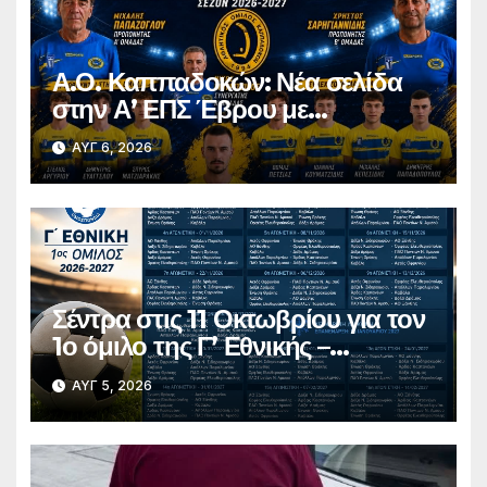
Α.Ο. Καππαδοκών: Νέα σελίδα
στην Α’ ΕΠΣ Έβρου με
φιλοδοξίες, σταθερότητα και
ΑΥΓ 6, 2026
επένδυση στη νέα γενιά
Σέντρα στις 11 Οκτωβρίου για τον
1ο όμιλο της Γ’ Εθνικής –
Ανακοινώθηκε το πλήρες
ΑΥΓ 5, 2026
πρόγραμμα