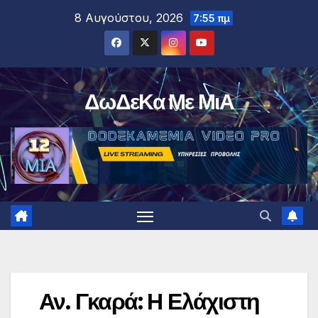
Μετάβαση
8 Αυγούστου, 2026
7:55 πμ
στο
περιεχόμενο
ΔωΔεΚα Με ΜιΑ
Αν. Γκαρά: Η Ελάχιστη