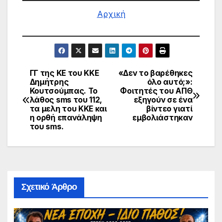
Αρχική
ΓΓ της ΚΕ του ΚΚΕ
«Δεν το βαρέθηκες
Πλοήγηση
Δημήτρης
όλο αυτό;»:
Κουτσούμπας. Το
Φοιτητές του ΑΠΘ
άρθρων
λάθος sms του 112,
εξηγούν σε ένα
τα μελη του ΚΚΕ και
βίντεο γιατί
η ορθή επανάληψη
εμβολιάστηκαν
του sms.
Σχετικό Άρθρο