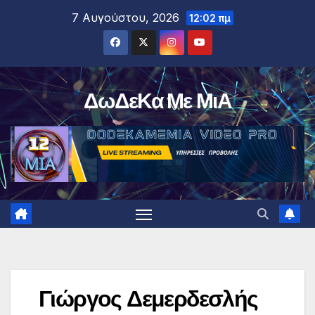
Μετάβαση
7 Αυγούστου, 2026
12:02 πμ
στο
περιεχόμενο
ΔωΔεΚα Με ΜιΑ
Γιώργος Δεμερδεσλής