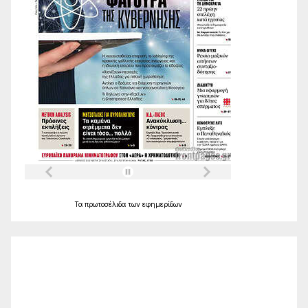
Τα
πρωτοσέλιδα
των
εφημερίδων
Ο Καιρός
Alexandroupolis