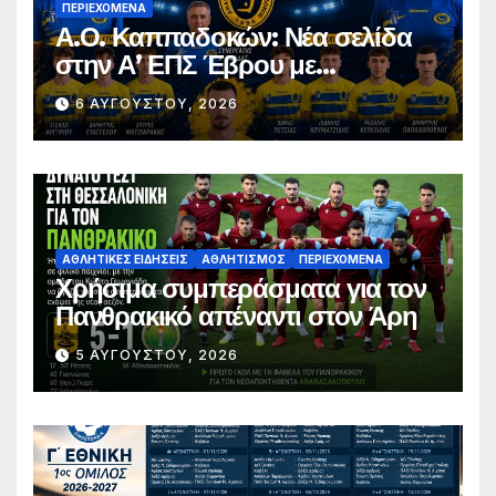
ΠΕΡΙΕΧΌΜΕΝΑ
Α.Ο. Καππαδοκών: Νέα σελίδα
στην Α’ ΕΠΣ Έβρου με
φιλοδοξίες, σταθερότητα και
6 ΑΥΓΟΎΣΤΟΥ, 2026
επένδυση στη νέα γενιά
ΑΘΛΗΤΙΚΈΣ ΕΙΔΉΣΕΙΣ
ΑΘΛΗΤΙΣΜΌΣ
ΠΕΡΙΕΧΌΜΕΝΑ
Χρήσιμα συμπεράσματα για τον
Πανθρακικό απέναντι στον Άρη
5 ΑΥΓΟΎΣΤΟΥ, 2026