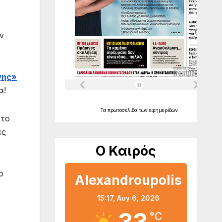
ν
γης»
α!
Τα
πρωτοσέλιδα
των
εφημερίδων
 το
ές
Ο Καιρός
ο
Alexandroupolis
15:17,
Αυγ 6, 2026
°C