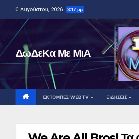
Μετάβαση
6 Αυγούστου, 2026
3:17 μμ
στο
περιεχόμενο
ΔωΔεΚα Με ΜιΑ
ΕΚΠΟΜΠΕΣ WEBTV
ΕΙΔΗΣΕΙΣ
We Are All Bros! Τα