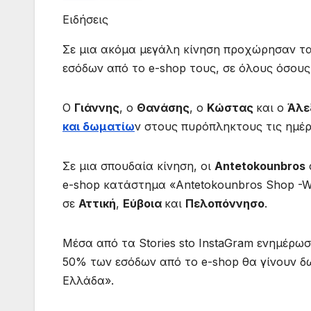
Eιδήσεις
Σε μια ακόμα μεγάλη κίνηση προχώρησαν τ
εσόδων από το e-shop τους, σε όλους όσους
Ο
Γιάννης
, ο
Θανάσης
, ο
Κώστας
και ο
Άλε
και δωματίω
ν στους πυρόπληκτους τις ημέ
Σε μια σπουδαία κίνηση, οι
Antetokounbros
e-shop κατάστημα «Antetokounbros Shop -We
σε
Αττική
,
Εύβοια
και
Πελοπόννησο
.
Μέσα από τα Stories sto InstaGram ενημέρω
50% των εσόδων από το e-shop θα γίνουν δω
Ελλάδα».