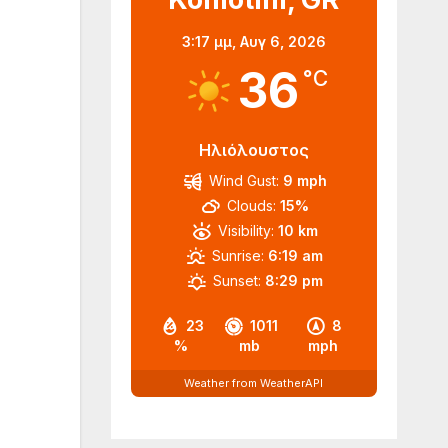
3:17 μμ,
Αυγ 6, 2026
36
°C
Ηλιόλουστος
Wind Gust:
9 mph
Clouds:
15%
Visibility:
10 km
Sunrise:
6:19 am
Sunset:
8:29 pm
23
1011
8
%
mb
mph
Weather from WeatherAPI