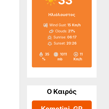
33
Ηλιόλουστος
Wind Gust:
15 Km/h
Clouds:
21%
Sunrise:
06:17
Sunset:
20:26
35
1011
11
%
mb
Km/h
Ο Καιρός
Komotini, GR