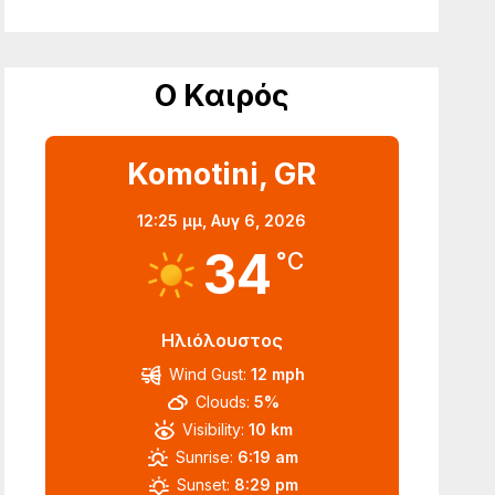
Ο Καιρός
Komotini, GR
12:25 μμ,
Αυγ 6, 2026
34
°C
Ηλιόλουστος
Wind Gust:
12 mph
Clouds:
5%
Visibility:
10 km
Sunrise:
6:19 am
Sunset:
8:29 pm