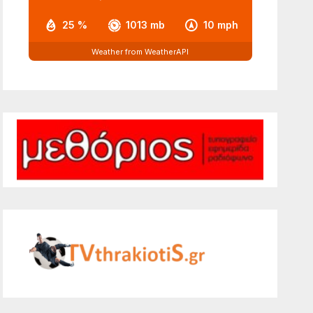
25 %
1013 mb
10 mph
Weather from WeatherAPI