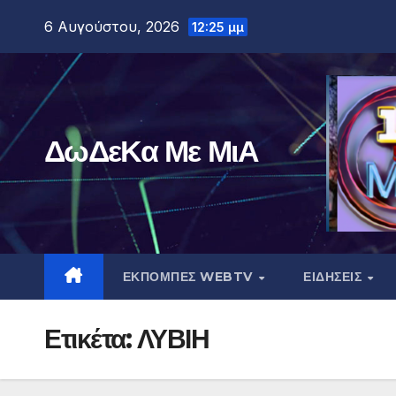
Μετάβαση
6 Αυγούστου, 2026
12:25 μμ
στο
περιεχόμενο
ΔωΔεΚα Με ΜιΑ
ΕΚΠΟΜΠΕΣ WEBTV
ΕΙΔΗΣΕΙΣ
Ετικέτα:
ΛΥΒΙΗ