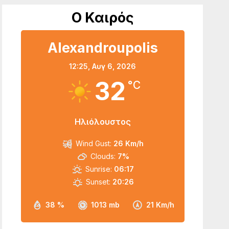
Ο Καιρός
Alexandroupolis
12:25,
Αυγ 6, 2026
32
°C
Ηλιόλουστος
Wind Gust:
26 Km/h
Clouds:
7%
Sunrise:
06:17
Sunset:
20:26
38 %
1013 mb
21 Km/h